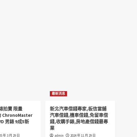
最新消息
錶拍賣 限量
新北汽車借錢專家,板信當舖
 ChronoMaster
汽車借錢,機車借錢,免留車借
VD 男錶 9成5新
錢,收購手錶,房地產借錢最專
業
25 年 3 月 29 日
admin
2024 年 11 月 29 日