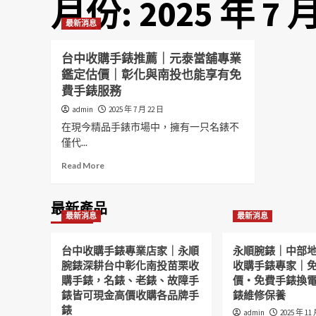
月份:
2025 年 7 
最新消息
台中收購手錶推薦｜元泰當舖專業
鑑定估價｜彰化與南投也能享有免
費手錶服務
admin
2025 年 7 月 22 日
在現今精品手錶市場中，擁有一只名錶不
僅代...
Read
Read More
more
about
台
最新產品
最新消息
最新消息
中
收
購
台中收購手錶專業店家｜永順
永順腕錶｜中部
手
腕錶深耕台中彰化南投苗栗收
收購手錶專家｜
錶
購手錶，名錶、老錶、故障手
價・免費手錶換
推
錶皆可現金高價收購各品牌手
錶維修保養
薦
錶
｜
admin
2025 年 11