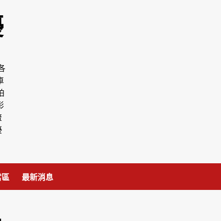
優
各
車
拍
彰
流
優
當區
最新消息