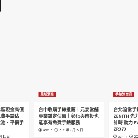
月
最新消息
手錶流當品
地區現金高價
台中收購手錶推薦｜元泰當舖
台北流當手
免費手錶估
專業鑑定估價｜彰化與南投也
ZENITH 先力
電池・平價手
能享有免費手錶服務
計時 動力 P
ZR373
admin
2025 年 7 月 22 日
 月 11 日
admin
20