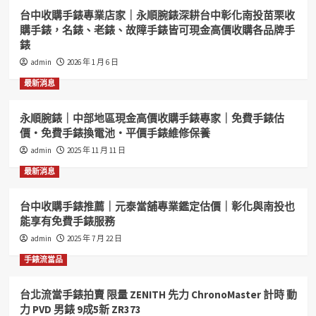
台中收購手錶專業店家｜永順腕錶深耕台中彰化南投苗栗收
購手錶，名錶、老錶、故障手錶皆可現金高價收購各品牌手
錶
admin
2026 年 1 月 6 日
最新消息
永順腕錶｜中部地區現金高價收購手錶專家｜免費手錶估
價・免費手錶換電池・平價手錶維修保養
admin
2025 年 11 月 11 日
最新消息
台中收購手錶推薦｜元泰當舖專業鑑定估價｜彰化與南投也
能享有免費手錶服務
admin
2025 年 7 月 22 日
手錶流當品
台北流當手錶拍賣 限量 ZENITH 先力 ChronoMaster 計時 動
力 PVD 男錶 9成5新 ZR373