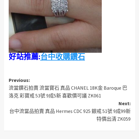
好站推薦:
台中收購鑽石
Post
Previous:
流當鑽石拍賣 流當寶石 真品 CHANEL 18K金 Baroque 巴
navigation
洛克 彩寶戒 53號 9成5新 喜歡價可議 ZK061
Next:
台中流當品拍賣 真品 Hermes CDC 925 銀戒 51號 9成99新
特價出清 ZK059