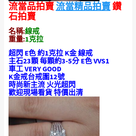
流當品拍賣
流當精品拍賣
鑽
石拍賣
名稱:
線戒
重量:
1克拉
超閃 E色 約1克拉 K金 線戒
主石23顆 每顆約3-5分 E色 VVS1
車工 VERY GOOD
K金戒台戒圍12號
時尚新主流 火光超閃
歡迎現場看貨 特價出清