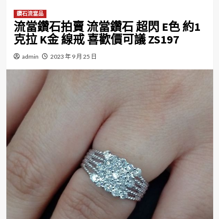
鑽石流當品
流當鑽石拍賣 流當鑽石 超閃 E色 約1
克拉 K金 線戒 喜歡價可議 ZS197
admin
2023 年 9 月 25 日