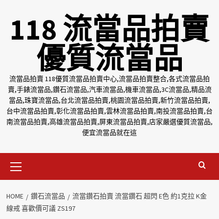
Skip
118 流當品拍賣
to
content
優質流當品
流當品拍賣 118優質流當品拍賣中心,流當品拍賣整合,各式流當品拍
賣,手錶流當品,鑽石流當品,汽車流當品,機車流當品,3C流當品,精品流
當品,珠寶流當品,台北流當品拍賣,桃園流當品拍賣,新竹流當品拍賣,
台中流當品拍賣,彰化流當品拍賣,雲林流當品拍賣,南投流當品拍賣,台
南流當品拍賣,高雄流當品拍賣,屏東流當品拍賣,店家嚴選優質流當品,
便宜流當品就在這
Primary
Menu
HOME
鑽石流當品
流當鑽石拍賣 流當鑽石 超閃 E色 約1克拉 K金
線戒 喜歡價可議 ZS197