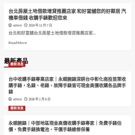
台北房屋土地借款增貸推薦店家 和好當舖您的好鄰居 汽
機車借錢 收購手錶歡迎您來
admin
2024 年 11 月 7 日
台北和好當舖台北房屋土地借款增貸推薦店家...
Read
Read More
more
about
台
最新產品
最新消息
北
房
屋
台中收購手錶專業店家｜永順腕錶深耕台中彰化南投苗栗收
土
購手錶，名錶、老錶、故障手錶皆可現金高價收購各品牌手
地
錶
借
款
admin
2026 年 1 月 6 日
增
最新消息
貸
推
薦
永順腕錶｜中部地區現金高價收購手錶專家｜免費手錶估
店
價・免費手錶換電池・平價手錶維修保養
家