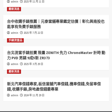
admin
2025 年 11 月 11 日
和
好
最新消息
當
舖
台中收購手錶推薦｜元泰當舖專業鑑定估價｜彰化與南投也
您
能享有免費手錶服務
的
好
admin
2025 年 7 月 22 日
鄰
手錶流當品
居
汽
機
台北流當手錶拍賣 限量 ZENITH 先力 ChronoMaster 計時 動
車
力 PVD 男錶 9成5新 ZR373
借
admin
2025 年 3 月 29 日
錢
收
最新消息
購
手
新北汽車借錢專家,板信當舖汽車借錢,機車借錢,免留車借
錶
錢,收購手錶,房地產借錢最專業
歡
迎
admin
2024 年 11 月 29 日
您
來