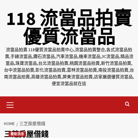
Skip
118 流當品拍賣
to
content
優質流當品
流當品拍賣 118優質流當品拍賣中心,流當品拍賣整合,各式流當品拍
賣,手錶流當品,鑽石流當品,汽車流當品,機車流當品,3C流當品,精品流
當品,珠寶流當品,台北流當品拍賣,桃園流當品拍賣,新竹流當品拍賣,
台中流當品拍賣,彰化流當品拍賣,雲林流當品拍賣,南投流當品拍賣,台
南流當品拍賣,高雄流當品拍賣,屏東流當品拍賣,店家嚴選優質流當品,
便宜流當品就在這
Primary
Menu
HOME
三芝房屋借錢
三芝房屋借錢
最新消息