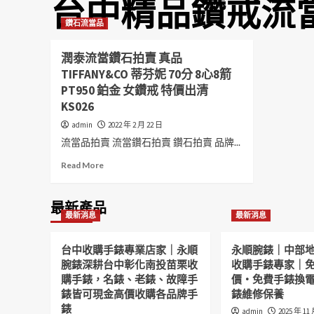
台中精品鑽戒流
鑽石流當品
潤泰流當鑽石拍賣 真品
TIFFANY&CO 蒂芬妮 70分 8心8箭
PT950 鉑金 女鑽戒 特價出清
KS026
admin
2022 年 2 月 22 日
流當品拍賣 流當鑽石拍賣 鑽石拍賣 品牌...
Read
Read More
more
about
潤
最新產品
最新消息
最新消息
泰
流
當
台中收購手錶專業店家｜永順
永順腕錶｜中部
鑽
腕錶深耕台中彰化南投苗栗收
收購手錶專家｜
石
購手錶，名錶、老錶、故障手
價・免費手錶換
拍
錶皆可現金高價收購各品牌手
錶維修保養
賣
錶
真
admin
2025 年 11