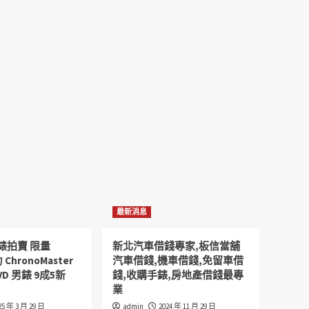
最新消息
錶拍賣 限量
新北汽車借錢專家,板信當舖
 ChronoMaster
汽車借錢,機車借錢,免留車借
VD 男錶 9成5新
錢,收購手錶,房地產借錢最專
業
25 年 3 月 29 日
admin
2024 年 11 月 29 日