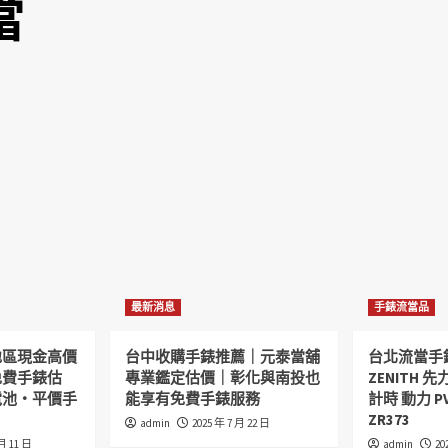
當
最新消息
手錶流當品
地區現金高價
台中收購手錶推薦｜元泰當舖
台北流當手
免費手錶估
專業鑑定估價｜彰化與南投也
ZENITH 先力
電池・平價手
能享有免費手錶服務
計時 動力 P
ZR373
admin
2025 年 7 月 22 日
 月 11 日
admin
20