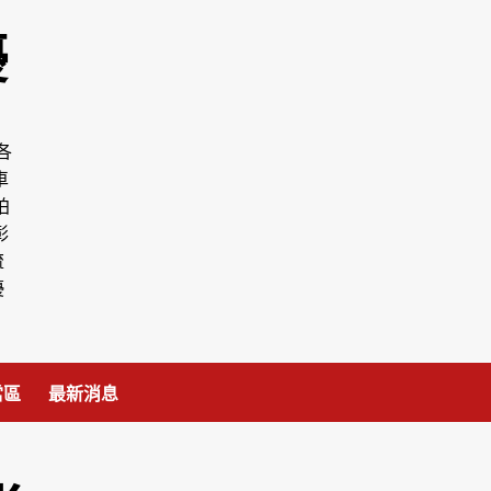
優
各
車
拍
彰
流
優
當區
最新消息