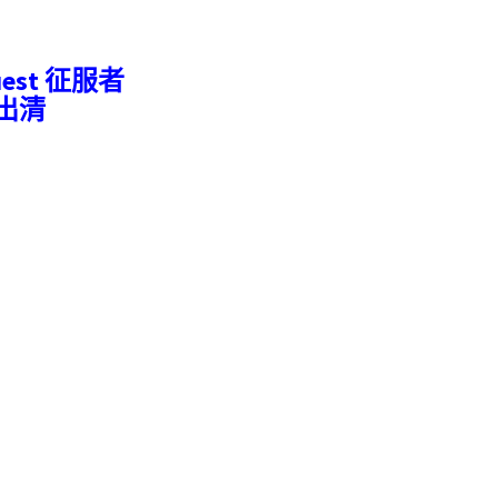
uest 征服者
價出清