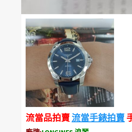
流當品拍賣
流當手錶拍賣