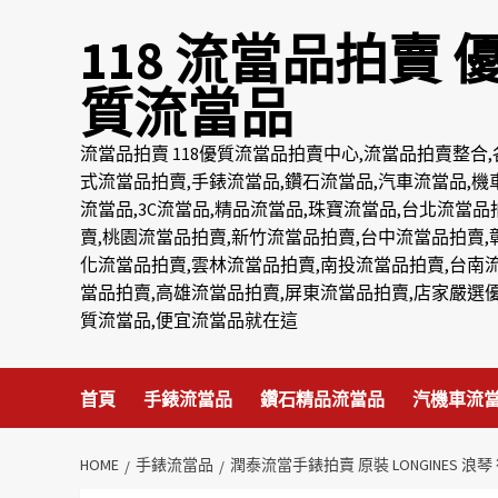
Skip
118 流當品拍賣 
to
content
質流當品
流當品拍賣 118優質流當品拍賣中心,流當品拍賣整合,
式流當品拍賣,手錶流當品,鑽石流當品,汽車流當品,機
流當品,3C流當品,精品流當品,珠寶流當品,台北流當品
賣,桃園流當品拍賣,新竹流當品拍賣,台中流當品拍賣,
化流當品拍賣,雲林流當品拍賣,南投流當品拍賣,台南
當品拍賣,高雄流當品拍賣,屏東流當品拍賣,店家嚴選
質流當品,便宜流當品就在這
首頁
手錶流當品
鑽石精品流當品
汽機車流
HOME
手錶流當品
潤泰流當手錶拍賣 原裝 LONGINES 浪琴 