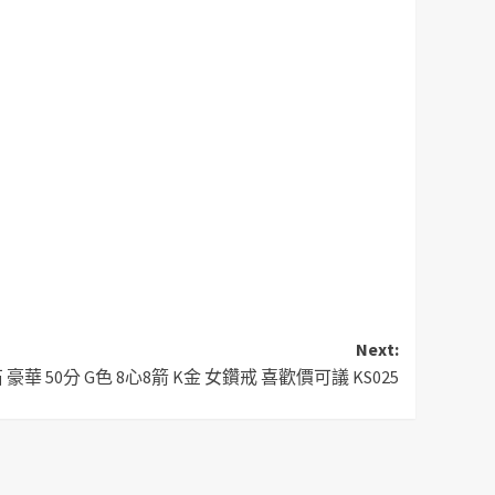
Next:
 50分 G色 8心8箭 K金 女鑽戒 喜歡價可議 KS025