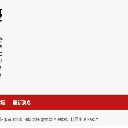
優
各
車
拍
彰
流
優
當區
最新消息
征服者 300米 自動 男錶 盒單齊全 9成9新 特價出清 KR017