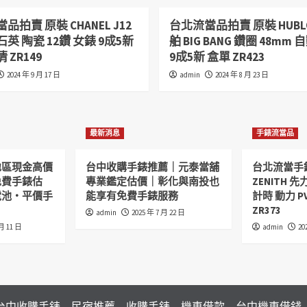
品拍賣 原裝 CHANEL J12
台北流當品拍賣 原裝 HUBL
 石英 陶瓷 12鑽 女錶 9成5新
舶 BIG BANG 鑽圈 48mm 
 ZR149
9成5新 盒單 ZR423
2024 年 9 月 17 日
admin
2024 年 8 月 23 日
最新消息
手錶流當品
地區現金高價
台中收購手錶推薦｜元泰當舖
台北流當手
免費手錶估
專業鑑定估價｜彰化與南投也
ZENITH 先力
電池・平價手
能享有免費手錶服務
計時 動力 P
ZR373
admin
2025 年 7 月 22 日
 月 11 日
admin
20
台中收購手錶
民宿推薦
收購手錶
機車借款
台中機車借錢