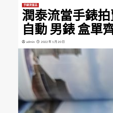
手錶流當品
潤泰流當手錶拍賣 
自動 男錶 盒單齊
admin
2022 年 1 月 20 日