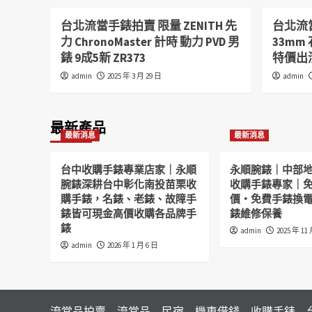
台北流當手錶拍賣 限量 ZENITH 先
台北流當
力 ChronoMaster 計時 動力 PVD 男
33mm
錶 9成5新 ZR373
特價出清
admin
2025 年 3 月 29 日
admin
最新產品
最新消息
最新消息
台中收購手錶專業店家｜永順
永順腕錶｜中部
腕錶深耕台中彰化南投苗栗收
收購手錶專家｜
購手錶，名錶、老錶、故障手
價・免費手錶換
錶皆可現金高價收購各品牌手
錶維修保養
錶
admin
2025 年 11
admin
2026 年 1 月 6 日
流當品拍賣
流當品
民宿
機車借錢
收購手錶