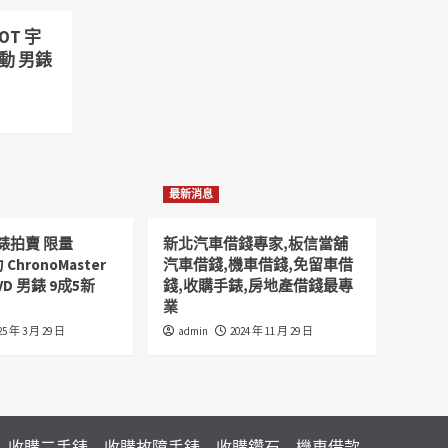
OT 宇
自動 男錶
最新消息
錶拍賣 限量
新北汽車借錢專家,板信當舖
 ChronoMaster
汽車借錢,機車借錢,免留車借
VD 男錶 9成5新
錢,收購手錶,房地產借錢最專
業
25 年 3 月 29 日
admin
2024 年 11 月 29 日
收購二手錶
收購故障手錶
收購鑽石
機車借款