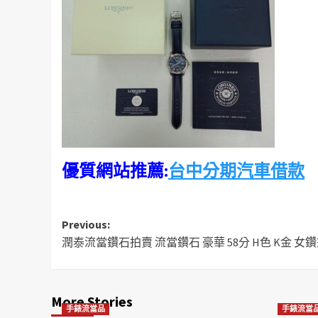
優質網站推薦:
台中分期汽車借款
Post
Previous:
潤泰流當鑽石拍賣 流當鑽石 豪華 58分 H色 K金 女鑽戒
navigation
More Stories
手錶流當品
手錶流當