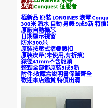
廠牌:
LONGINES
浪琴
型號:
Conquest 征服者
極新品 原裝 LONGINES 浪琴 Conq
300米 潛水 自動 男錶 9成9新 特
原廠自動機芯
日期顯示視窗
防水300米
原裝按壓式摺疊錶扣
原裝皮帶(未使用,有折痕)
錶徑41mm不含龍頭
整顆全部都原裝9成9新
附件:收藏盒說明書保單齊全
歡迎來店鑑賞 特價出清