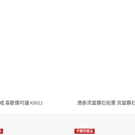
 喜歡價可議 KS011
潤泰流當鑽石拍賣 流當鑽石 豪華
品
手錶流當品