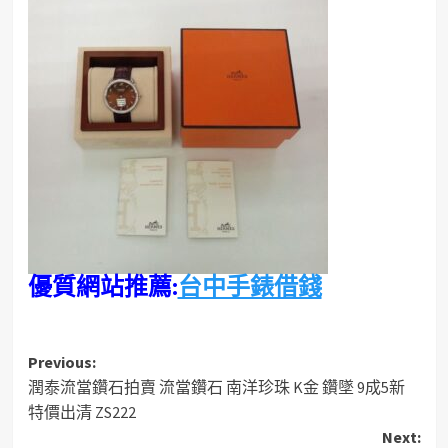
優質網站推薦:
台中手錶借錢
Post
Previous:
潤泰流當鑽石拍賣 流當鑽石 南洋珍珠 K金 鑽墜 9成5新
navigation
特價出清 ZS222
Next: