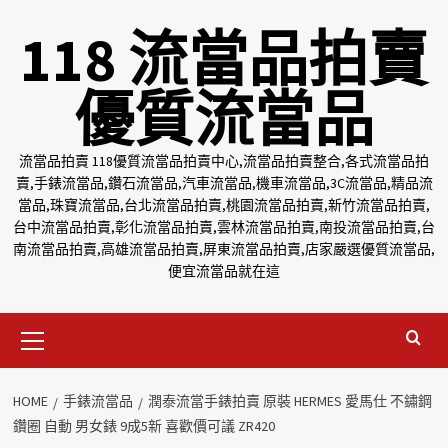
Skip
118 流當品拍賣
to
content
優質流當品
流當品拍賣 118優質流當品拍賣中心,流當品拍賣整合,各式流當品拍
賣,手錶流當品,鑽石流當品,汽車流當品,機車流當品,3C流當品,精品流
當品,珠寶流當品,台北流當品拍賣,桃園流當品拍賣,新竹流當品拍賣,
台中流當品拍賣,彰化流當品拍賣,雲林流當品拍賣,南投流當品拍賣,台
南流當品拍賣,高雄流當品拍賣,屏東流當品拍賣,店家嚴選優質流當品,
便宜流當品就在這
Primary
Menu
HOME
手錶流當品
潤泰流當手錶拍賣 原裝 HERMES 愛馬仕 不鏽鋼
鑽圈 自動 男女錶 9成5新 喜歡價可議 ZR420