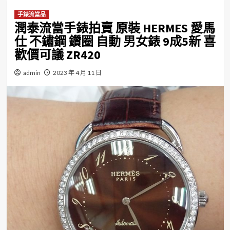
手錶流當品
潤泰流當手錶拍賣 原裝 HERMES 愛馬
仕 不鏽鋼 鑽圈 自動 男女錶 9成5新 喜
歡價可議 ZR420
admin
2023 年 4 月 11 日