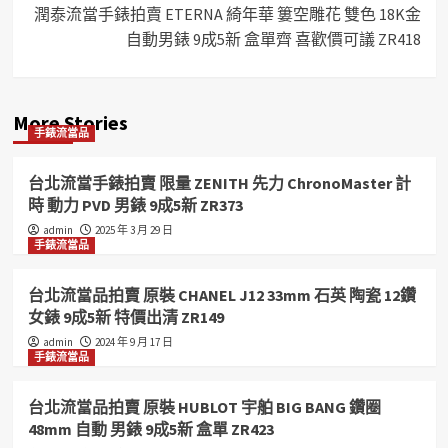
潤泰流當手錶拍賣 ETERNA 綺年華 簍空雕花 雙色 18K金
自動男錶 9成5新 盒單齊 喜歡價可議 ZR418
More Stories
手錶流當品
台北流當手錶拍賣 限量 ZENITH 先力 ChronoMaster 計
時 動力 PVD 男錶 9成5新 ZR373
admin
2025 年 3 月 29 日
手錶流當品
台北流當品拍賣 原裝 CHANEL J12 33mm 石英 陶瓷 12鑽
女錶 9成5新 特價出清 ZR149
admin
2024 年 9 月 17 日
手錶流當品
台北流當品拍賣 原裝 HUBLOT 宇舶 BIG BANG 鑽圈
48mm 自動 男錶 9成5新 盒單 ZR423