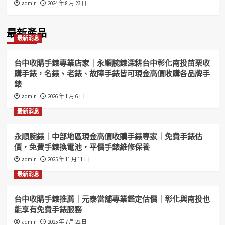
admin
2024 年 8 月 23 日
最新產品
最新消息
台中收購手錶專業店家｜永順腕錶深耕台中彰化南投苗栗收
購手錶，名錶、老錶、故障手錶皆可現金高價收購各品牌手
錶
admin
2026 年 1 月 6 日
最新消息
永順腕錶｜中部地區現金高價收購手錶專家｜免費手錶估
價・免費手錶換電池・平價手錶維修保養
admin
2025 年 11 月 11 日
最新消息
台中收購手錶推薦｜元泰當舖專業鑑定估價｜彰化與南投也
能享有免費手錶服務
admin
2025 年 7 月 22 日