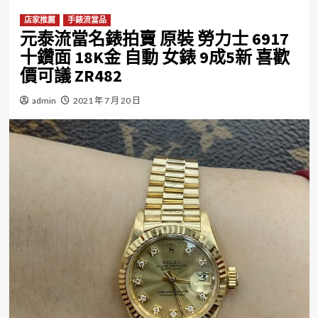
店家推薦
手錶流當品
元泰流當名錶拍賣 原裝 勞力士 6917
十鑽面 18K金 自動 女錶 9成5新 喜歡
價可議 ZR482
admin
2021 年 7 月 20 日