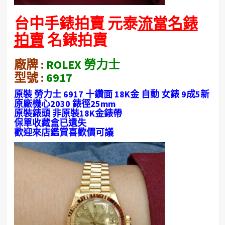
台中手錶拍賣 元泰
流當名錶
拍賣
名錶拍賣
廠牌 :
ROLEX 勞力士
型號 :
6917
原裝 勞力士 6917 十鑽面 18K金 自動 女錶 9成5新
原廠機心2030 錶徑25mm
原裝錶頭 非原裝18K金錶帶
保單收藏盒已遺失
歡迎來店鑑賞喜歡價可議