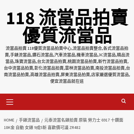
Skip
118 流當品拍賣
to
content
優質流當品
流當品拍賣 118優質流當品拍賣中心,流當品拍賣整合,各式流當品拍
賣,手錶流當品,鑽石流當品,汽車流當品,機車流當品,3C流當品,精品流
當品,珠寶流當品,台北流當品拍賣,桃園流當品拍賣,新竹流當品拍賣,
台中流當品拍賣,彰化流當品拍賣,雲林流當品拍賣,南投流當品拍賣,台
南流當品拍賣,高雄流當品拍賣,屏東流當品拍賣,店家嚴選優質流當品,
便宜流當品就在這
Primary
Menu
HOME
手錶流當品
元泰流當名錶拍賣 原裝 勞力士 6917 十鑽面
18K金 自動 女錶 9成5新 喜歡價可議 ZR482