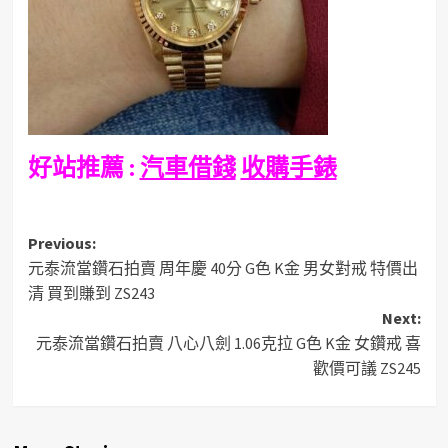
好站推薦 :
汽車借錢
收購手錶
Post
Previous:
元泰流當鑽石拍賣 周年慶 40分 G色 K金 男女對戒 特價出
navigation
清 買到賺到 ZS243
Next:
元泰流當鑽石拍賣 八心八劍 1.06克拉 G色 K金 女鑽戒 喜
歡價可議 ZS245