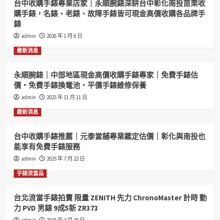
台中收購手錶專業店家｜永順腕錶深耕台中彰化南投苗栗收
購手錶，名錶、老錶、故障手錶皆可現金高價收購各品牌手
錶
admin
2026 年 1 月 6 日
最新消息
永順腕錶｜中部地區現金高價收購手錶專家｜免費手錶估
價・免費手錶換電池・平價手錶維修保養
admin
2025 年 11 月 11 日
最新消息
台中收購手錶推薦｜元泰當舖專業鑑定估價｜彰化與南投也
能享有免費手錶服務
admin
2025 年 7 月 22 日
手錶流當品
台北流當手錶拍賣 限量 ZENITH 先力 ChronoMaster 計時 動
力 PVD 男錶 9成5新 ZR373