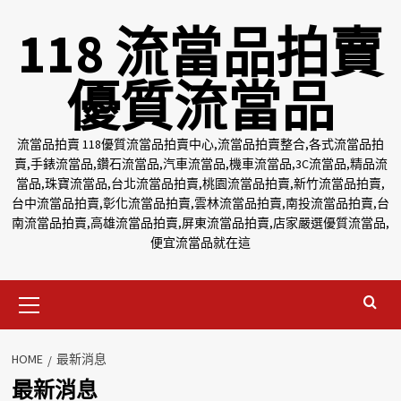
Skip
118 流當品拍賣
to
content
優質流當品
流當品拍賣 118優質流當品拍賣中心,流當品拍賣整合,各式流當品拍
賣,手錶流當品,鑽石流當品,汽車流當品,機車流當品,3C流當品,精品流
當品,珠寶流當品,台北流當品拍賣,桃園流當品拍賣,新竹流當品拍賣,
台中流當品拍賣,彰化流當品拍賣,雲林流當品拍賣,南投流當品拍賣,台
南流當品拍賣,高雄流當品拍賣,屏東流當品拍賣,店家嚴選優質流當品,
便宜流當品就在這
Primary
Menu
HOME
最新消息
最新消息