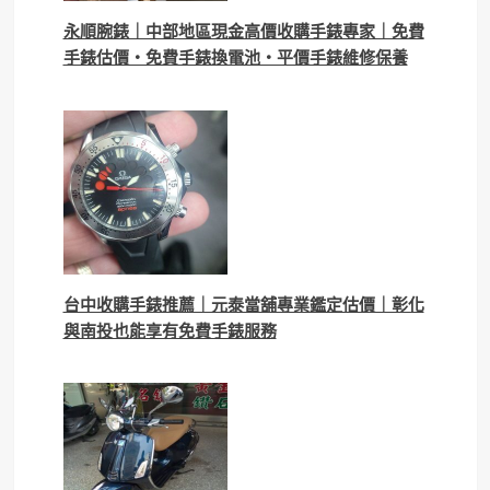
永順腕錶｜中部地區現金高價收購手錶專家｜免費
手錶估價・免費手錶換電池・平價手錶維修保養
台中收購手錶推薦｜元泰當舖專業鑑定估價｜彰化
與南投也能享有免費手錶服務