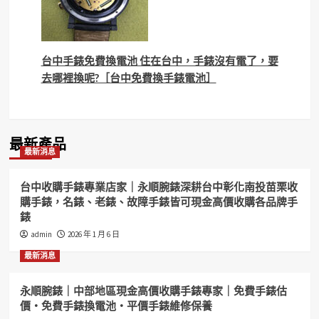
台中手錶免費換電池 住在台中，手錶沒有電了，要
去哪裡換呢?［台中免費換手錶電池］
最新產品
最新消息
台中收購手錶專業店家｜永順腕錶深耕台中彰化南投苗栗收
購手錶，名錶、老錶、故障手錶皆可現金高價收購各品牌手
錶
admin
2026 年 1 月 6 日
最新消息
永順腕錶｜中部地區現金高價收購手錶專家｜免費手錶估
價・免費手錶換電池・平價手錶維修保養