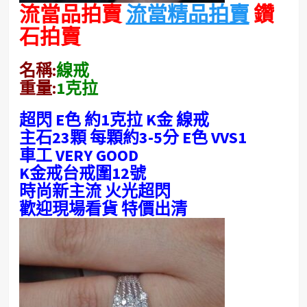
流當品拍賣
流當精品拍賣
鑽
石拍賣
名稱:
線戒
重量:
1克拉
超閃 E色 約1克拉 K金 線戒
主石23顆 每顆約3-5分 E色 VVS1
車工 VERY GOOD
K金戒台戒圍12號
時尚新主流 火光超閃
歡迎現場看貨 特價出清