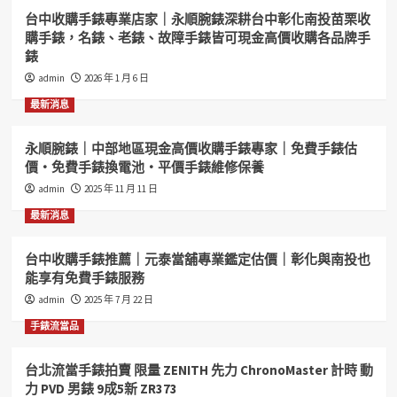
台中收購手錶專業店家｜永順腕錶深耕台中彰化南投苗栗收
購手錶，名錶、老錶、故障手錶皆可現金高價收購各品牌手
錶
admin
2026 年 1 月 6 日
最新消息
永順腕錶｜中部地區現金高價收購手錶專家｜免費手錶估
價・免費手錶換電池・平價手錶維修保養
admin
2025 年 11 月 11 日
最新消息
台中收購手錶推薦｜元泰當舖專業鑑定估價｜彰化與南投也
能享有免費手錶服務
admin
2025 年 7 月 22 日
手錶流當品
台北流當手錶拍賣 限量 ZENITH 先力 ChronoMaster 計時 動
力 PVD 男錶 9成5新 ZR373