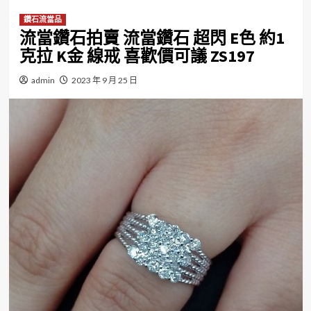
鑽石流當品
流當鑽石拍賣 流當鑽石 超閃 E色 約1
克拉 K金 線戒 喜歡價可議 ZS197
admin
2023 年 9 月 25 日