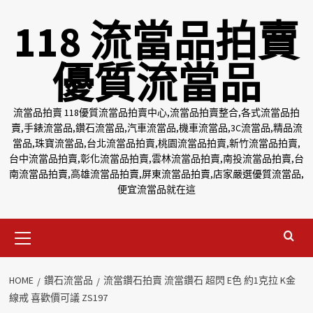
Skip
118 流當品拍賣
to
content
優質流當品
流當品拍賣 118優質流當品拍賣中心,流當品拍賣整合,各式流當品拍
賣,手錶流當品,鑽石流當品,汽車流當品,機車流當品,3C流當品,精品流
當品,珠寶流當品,台北流當品拍賣,桃園流當品拍賣,新竹流當品拍賣,
台中流當品拍賣,彰化流當品拍賣,雲林流當品拍賣,南投流當品拍賣,台
南流當品拍賣,高雄流當品拍賣,屏東流當品拍賣,店家嚴選優質流當品,
便宜流當品就在這
Primary
Menu
HOME
鑽石流當品
流當鑽石拍賣 流當鑽石 超閃 E色 約1克拉 K金
線戒 喜歡價可議 ZS197