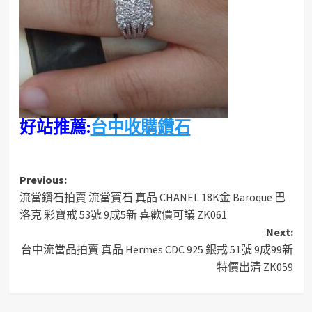
好站推薦:
台中收購鑽石
Post
Previous:
流當鑽石拍賣 流當寶石 真品 CHANEL 18K金 Baroque 巴
navigation
洛克 彩寶戒 53號 9成5新 喜歡價可議 ZK061
Next:
台中流當品拍賣 真品 Hermes CDC 925 銀戒 51號 9成99新
特價出清 ZK059