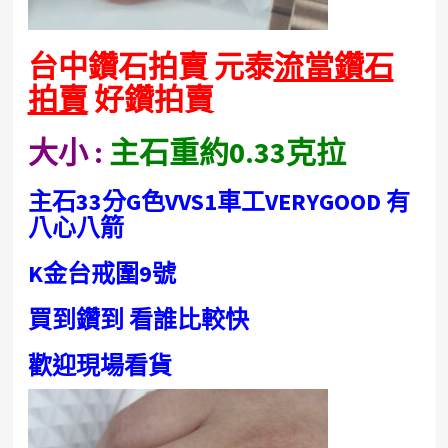
台中鑽石拍賣 元泰
流當鑽石
拍賣
好鑽拍賣
大小 :
主石重約0.33
克拉
主石33分G色VVS1車工VERYGOOD 有
八心八箭
K金台戒圍9號
買到鑽到 看誰比較快
歡迎現場看貨