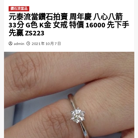
鑽石流當品
元泰流當鑽石拍賣 周年慶 八心八箭
33分 G色 K金 女戒 特價 16000 先下手
先贏 ZS223
admin
2021 年 10 月 7 日