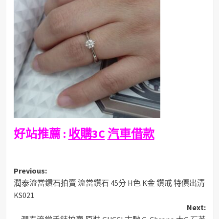
好站推薦 :
收購3C
汽車借款
Post
Previous:
潤泰流當鑽石拍賣 流當鑽石 45分 H色 K金 鑽戒 特價出清
navigation
KS021
Next: