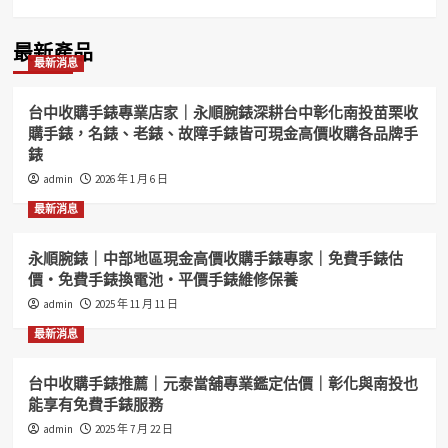
最新產品
最新消息
台中收購手錶專業店家｜永順腕錶深耕台中彰化南投苗栗收
購手錶，名錶、老錶、故障手錶皆可現金高價收購各品牌手
錶
admin
2026 年 1 月 6 日
最新消息
永順腕錶｜中部地區現金高價收購手錶專家｜免費手錶估
價・免費手錶換電池・平價手錶維修保養
admin
2025 年 11 月 11 日
最新消息
台中收購手錶推薦｜元泰當舖專業鑑定估價｜彰化與南投也
能享有免費手錶服務
admin
2025 年 7 月 22 日