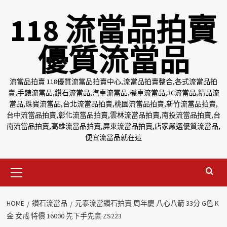
Skip
118 流當品拍賣
to
content
優質流當品
流當品拍賣 118優質流當品拍賣中心,流當品拍賣整合,各式流當品拍
賣,手錶流當品,鑽石流當品,汽車流當品,機車流當品,3C流當品,精品流
當品,珠寶流當品,台北流當品拍賣,桃園流當品拍賣,新竹流當品拍賣,
台中流當品拍賣,彰化流當品拍賣,雲林流當品拍賣,南投流當品拍賣,台
南流當品拍賣,高雄流當品拍賣,屏東流當品拍賣,店家嚴選優質流當品,
便宜流當品就在這
Primary
Menu
HOME
鑽石流當品
元泰流當鑽石拍賣 周年慶 八心八箭 33分 G色 K
金 女戒 特價 16000 先下手先贏 ZS223