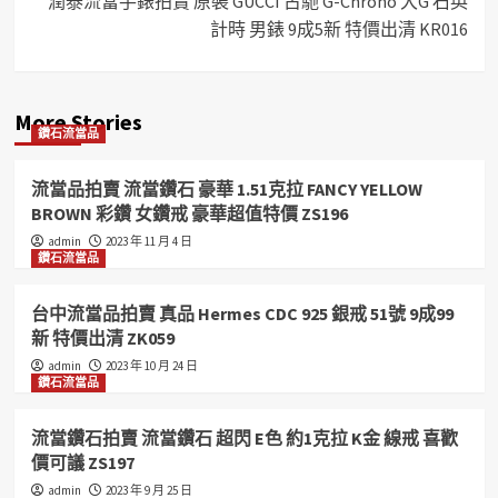
潤泰流當手錶拍賣 原裝 GUCCI 古馳 G-Chrono 大G 石英
計時 男錶 9成5新 特價出清 KR016
More Stories
鑽石流當品
流當品拍賣 流當鑽石 豪華 1.51克拉 FANCY YELLOW
BROWN 彩鑽 女鑽戒 豪華超值特價 ZS196
admin
2023 年 11 月 4 日
鑽石流當品
台中流當品拍賣 真品 Hermes CDC 925 銀戒 51號 9成99
新 特價出清 ZK059
admin
2023 年 10 月 24 日
鑽石流當品
流當鑽石拍賣 流當鑽石 超閃 E色 約1克拉 K金 線戒 喜歡
價可議 ZS197
admin
2023 年 9 月 25 日