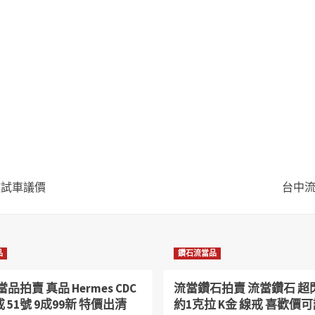
 喜歡試車議價
台中流當
品
鑽石流當品
品拍賣 真品 Hermes CDC
流當鑽石拍賣 流當鑽石 超閃
戒 51號 9成99新 特價出清
約1克拉 K金 線戒 喜歡價