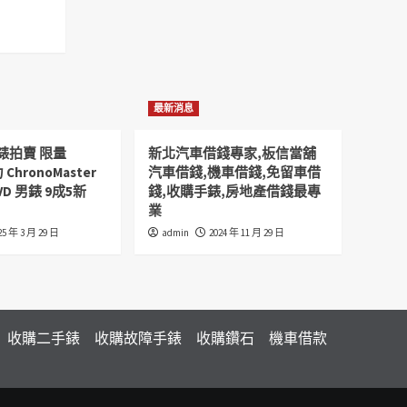
最新消息
錶拍賣 限量
新北汽車借錢專家,板信當舖
 ChronoMaster
汽車借錢,機車借錢,免留車借
VD 男錶 9成5新
錢,收購手錶,房地產借錢最專
業
25 年 3 月 29 日
admin
2024 年 11 月 29 日
收購二手錶
收購故障手錶
收購鑽石
機車借款