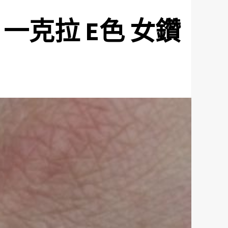
 一克拉 E色 女鑽