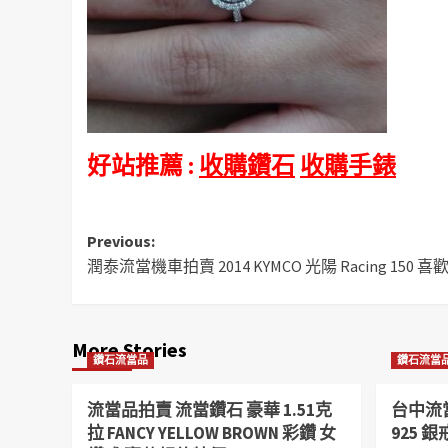
好站推薦 :
收購鑽石
收購手錶
Post
Previous:
潤泰流當機車拍賣 2014 KYMCO 光陽 Racing 150
navigation
More Stories
鑽石流當品
鑽石流當
流當品拍賣 流當鑽石 豪華 1.51克
台中流當
拉 FANCY YELLOW BROWN 彩鑽 女
925 銀