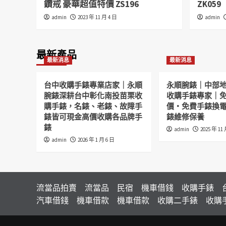
鑽戒 豪華超值特價 ZS196
ZK059
admin
2023 年 11 月 4 日
admin
最新產品
最新消息
最新消息
台中收購手錶專業店家｜永順
永順腕錶｜中部
腕錶深耕台中彰化南投苗栗收
收購手錶專家｜
購手錶，名錶、老錶、故障手
價・免費手錶換
錶皆可現金高價收購各品牌手
錶維修保養
錶
admin
2025 年 11
admin
2026 年 1 月 6 日
流當品拍賣
流當品
民宿
機車借錢
收購手錶
汽車借錢
機車借款
機車借款
收購二手錶
收購