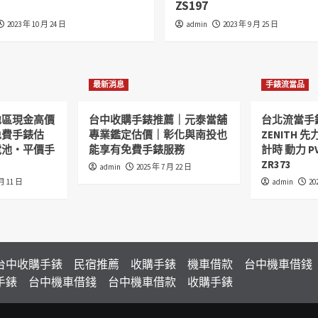
ZS197
2023 年 10 月 24 日
admin
2023 年 9 月 25 日
最新消息
手錶流當品
地區現金高價
台中收購手錶推薦｜元泰當舖
台北流當手
免費手錶估
專業鑑定估價｜彰化與南投也
ZENITH 先力
電池・平價手
能享有免費手錶服務
計時 動力 P
ZR373
admin
2025 年 7 月 22 日
 月 11 日
admin
20
台中收購手錶
民宿推薦
收購手錶
機車借款
台中機車借錢
手錶
台中機車借錢
台中機車借款
收購手錶