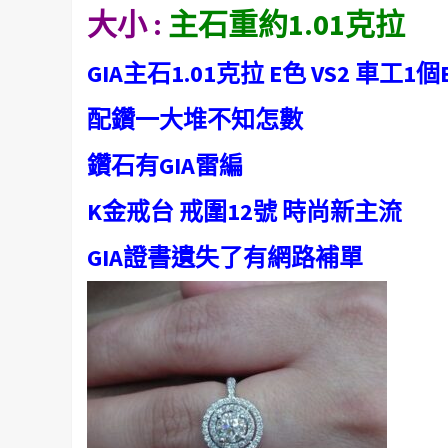
大小 :
主石重約1.01
克拉
GIA主石1.01克拉 E色 VS2 車工1個
配鑽一大堆不知怎數
鑽石有GIA雷編
K金戒台 戒圍12號 時尚新主流
GIA證書遺失了有網路補單