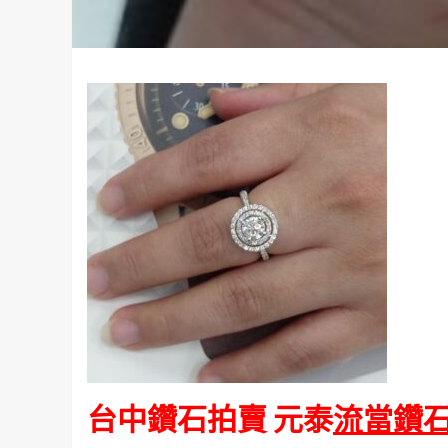
台中鑽石拍賣 元泰
流當鑽