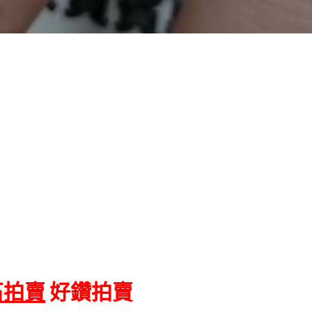
石拍賣
好鑽拍賣