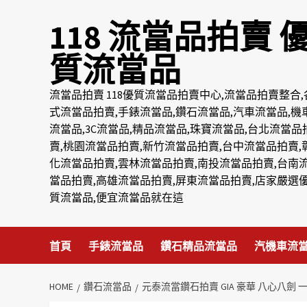
Skip
118 流當品拍賣 
to
content
質流當品
流當品拍賣 118優質流當品拍賣中心,流當品拍賣整合,
式流當品拍賣,手錶流當品,鑽石流當品,汽車流當品,機
流當品,3C流當品,精品流當品,珠寶流當品,台北流當品
賣,桃園流當品拍賣,新竹流當品拍賣,台中流當品拍賣,
化流當品拍賣,雲林流當品拍賣,南投流當品拍賣,台南
當品拍賣,高雄流當品拍賣,屏東流當品拍賣,店家嚴選
質流當品,便宜流當品就在這
首頁
手錶流當品
鑽石精品流當品
汽機車流
HOME
鑽石流當品
元泰流當鑽石拍賣 GIA 豪華 八心八劍 一