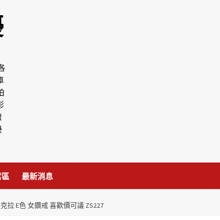
優
各
車
拍
彰
流
優
當區
最新消息
克拉 E色 女鑽戒 喜歡價可議 ZS227