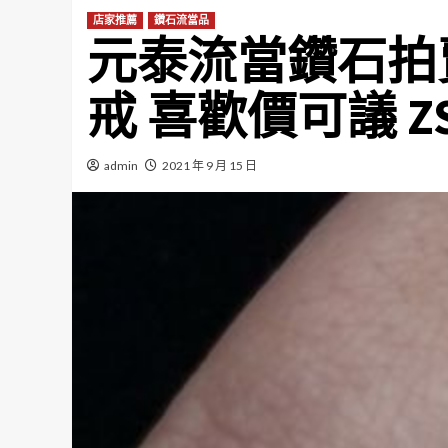
店家推薦
鑽石流當品
元泰流當鑽石拍賣 
戒 喜歡價可議 ZS
admin
2021 年 9 月 15 日