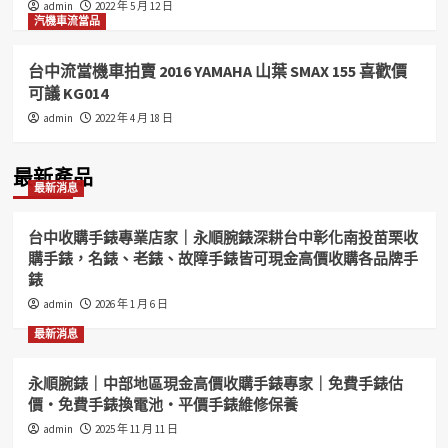
admin
2022 年 5 月 12 日
汽機車流當品
台中流當機車拍賣 2016 YAMAHA 山葉 SMAX 155 喜歡價
可議 KG014
admin
2022 年 4 月 18 日
最新產品
最新消息
台中收購手錶專業店家｜永順腕錶深耕台中彰化南投苗栗收
購手錶，名錶、老錶、故障手錶皆可現金高價收購各品牌手
錶
admin
2026 年 1 月 6 日
最新消息
永順腕錶｜中部地區現金高價收購手錶專家｜免費手錶估
價・免費手錶換電池・平價手錶維修保養
admin
2025 年 11 月 11 日