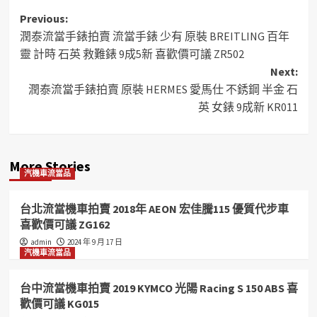
Post
Previous:
潤泰流當手錶拍賣 流當手錶 少有 原裝 BREITLING 百年
navigation
靈 計時 石英 救難錶 9成5新 喜歡價可議 ZR502
Next:
潤泰流當手錶拍賣 原裝 HERMES 愛馬仕 不銹鋼 半金 石
英 女錶 9成新 KR011
More Stories
汽機車流當品
台北流當機車拍賣 2018年 AEON 宏佳騰115 優質代步車
喜歡價可議 ZG162
admin
2024 年 9 月 17 日
汽機車流當品
台中流當機車拍賣 2019 KYMCO 光陽 Racing S 150 ABS 喜
歡價可議 KG015