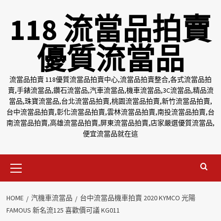
Skip
118 流當品拍賣
to
content
優質流當品
流當品拍賣 118優質流當品拍賣中心,流當品拍賣整合,各式流當品拍
賣,手錶流當品,鑽石流當品,汽車流當品,機車流當品,3C流當品,精品流
當品,珠寶流當品,台北流當品拍賣,桃園流當品拍賣,新竹流當品拍賣,
台中流當品拍賣,彰化流當品拍賣,雲林流當品拍賣,南投流當品拍賣,台
南流當品拍賣,高雄流當品拍賣,屏東流當品拍賣,店家嚴選優質流當品,
便宜流當品就在這
Primary
Menu
HOME
汽機車流當品
台中流當品機車拍賣 2020 KYMCO 光陽
FAMOUS 新名流125 喜歡價可議 KG011