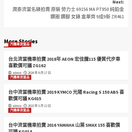
Next:
潤泰流當名錶拍賣 原裝 勞力士 69156 MA PT950 純鉑金
鑽圈 鑽腳 女錶 盒單齊 9成9新 ZR461
More Stories
汽機車流當品
台北流當機車拍賣 2018年 AEON 宏佳騰115 優質代步車
喜歡價可議 ZG162
admin
2024 年 9 月 17 日
汽機車流當品
台中流當機車拍賣 2019 KYMCO 光陽 Racing S 150 ABS 喜
歡價可議 KG015
admin
2022 年 5 月 12 日
汽機車流當品
台中流當機車拍賣 2016 YAMAHA 山葉 SMAX 155 喜歡價
可議 KG014