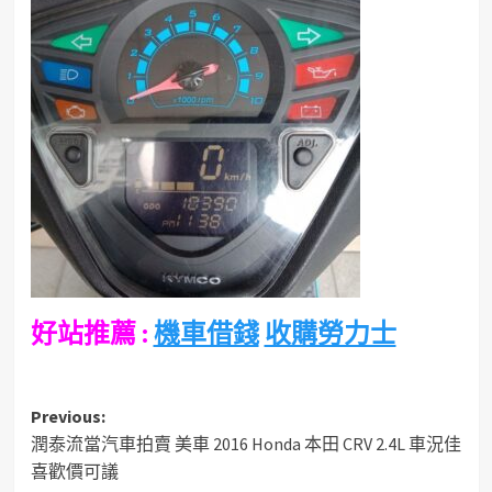
好站推薦 :
機車借錢
收購勞力士
Post
Previous:
潤泰流當汽車拍賣 美車 2016 Honda 本田 CRV 2.4L 車況佳
navigation
喜歡價可議