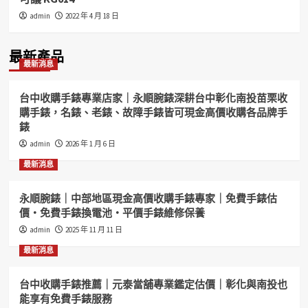
admin
2022 年 4 月 18 日
最新產品
最新消息
台中收購手錶專業店家｜永順腕錶深耕台中彰化南投苗栗收
購手錶，名錶、老錶、故障手錶皆可現金高價收購各品牌手
錶
admin
2026 年 1 月 6 日
最新消息
永順腕錶｜中部地區現金高價收購手錶專家｜免費手錶估
價・免費手錶換電池・平價手錶維修保養
admin
2025 年 11 月 11 日
最新消息
台中收購手錶推薦｜元泰當舖專業鑑定估價｜彰化與南投也
能享有免費手錶服務