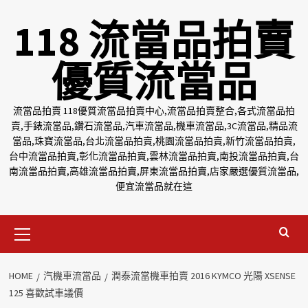
Skip
118 流當品拍賣
to
content
優質流當品
流當品拍賣 118優質流當品拍賣中心,流當品拍賣整合,各式流當品拍
賣,手錶流當品,鑽石流當品,汽車流當品,機車流當品,3C流當品,精品流
當品,珠寶流當品,台北流當品拍賣,桃園流當品拍賣,新竹流當品拍賣,
台中流當品拍賣,彰化流當品拍賣,雲林流當品拍賣,南投流當品拍賣,台
南流當品拍賣,高雄流當品拍賣,屏東流當品拍賣,店家嚴選優質流當品,
便宜流當品就在這
Primary
Menu
HOME
汽機車流當品
潤泰流當機車拍賣 2016 KYMCO 光陽 XSENSE
125 喜歡試車議價