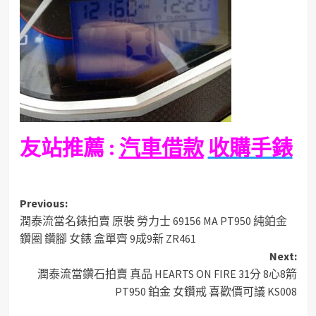
友站推薦 :
汽車借款
收購手錶
Post
Previous:
潤泰流當名錶拍賣 原裝 勞力士 69156 MA PT950 純鉑金
navigation
鑽圈 鑽腳 女錶 盒單齊 9成9新 ZR461
Next:
潤泰流當鑽石拍賣 真品 HEARTS ON FIRE 31分 8心8箭
PT950 鉑金 女鑽戒 喜歡價可議 KS008