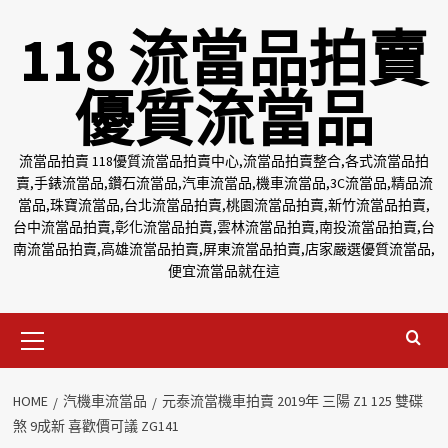
Skip
118 流當品拍賣
to
content
優質流當品
流當品拍賣 118優質流當品拍賣中心,流當品拍賣整合,各式流當品拍
賣,手錶流當品,鑽石流當品,汽車流當品,機車流當品,3C流當品,精品流
當品,珠寶流當品,台北流當品拍賣,桃園流當品拍賣,新竹流當品拍賣,
台中流當品拍賣,彰化流當品拍賣,雲林流當品拍賣,南投流當品拍賣,台
南流當品拍賣,高雄流當品拍賣,屏東流當品拍賣,店家嚴選優質流當品,
便宜流當品就在這
Primary
Menu
HOME
汽機車流當品
元泰流當機車拍賣 2019年 三陽 Z1 125 雙碟
煞 9成新 喜歡價可議 ZG141