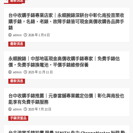
最新消息
台中收購手錶專業店家｜永順腕錶深耕台中彰化南投苗栗收
購手錶，名錶、老錶、故障手錶皆可現金高價收購各品牌手
錶
admin
2026 年 1 月 6 日
最新消息
永順腕錶｜中部地區現金高價收購手錶專家｜免費手錶估
價・免費手錶換電池・平價手錶維修保養
admin
2025 年 11 月 11 日
最新消息
台中收購手錶推薦｜元泰當舖專業鑑定估價｜彰化與南投也
能享有免費手錶服務
admin
2025 年 7 月 22 日
手錶流當品
台北流當手錶拍賣 限量 ZENITH 先力 ChronoMaster 計時 動