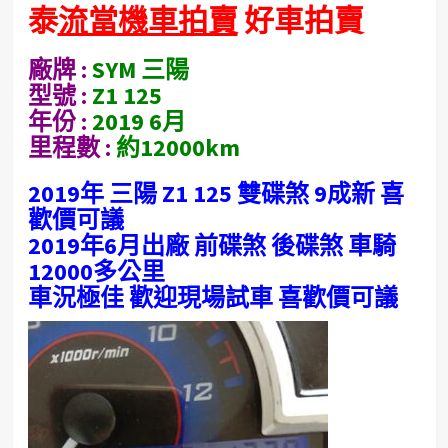
泰
流當機車拍賣
好車拍賣
廠牌 :
SYM 三陽
型號 :
Z1 125
年份 :
2019 6月
里程數 :
約12000km
2019年 三陽 Z1 125 雙碟煞 9成新 喜
歡價可議
2019年6月出廠 前碟煞 後碟煞 車騎
12000多公里
車況極佳 歡迎現場試車 喜歡價可議