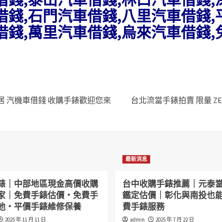
借錢,石門汽車借錢,八里汽車借錢
借錢,萬里汽車借錢,烏來汽車借錢,
 汽機車借錢 收購手錶歡迎您來
台北流當手錶拍賣 限量 ZENIT
最新消息
錶｜中部地區現金高價收購
台中收購手錶推薦｜元泰
家｜免費手錶估價・免費手
鑑定估價｜彰化與南投也
池・平價手錶維修保養
費手錶服務
2025 年 11 月 11 日
admin
2025 年 7 月 22 日