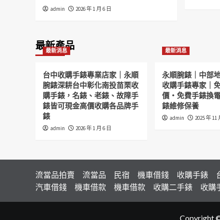
admin
2026 年 1 月 6 日
最新產品
最新消息
最新消息
台中收購手錶專業店家｜永順
永順腕錶｜中部
腕錶深耕台中彰化南投苗栗收
收購手錶專家｜
購手錶，名錶、老錶、故障手
價・免費手錶換
錶皆可現金高價收購各品牌手
錶維修保養
錶
admin
2025 年 11
admin
2026 年 1 月 6 日
流當品拍賣
流當品
民宿
機車借錢
收購手錶
汽車借錢
機車借款
機車借款
收購二手錶
收購
Copyright 