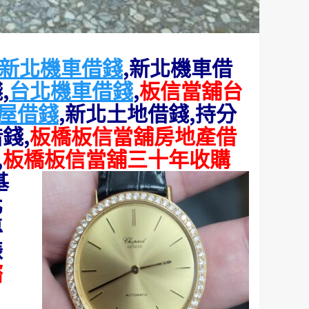
新北機車借錢
,新北機車借
,
台北機車借錢
,
板信當舖台
屋借錢
,新北土地借錢,持分
錢,
板橋板信當舖房地產借
,
板橋板信當舖三十年收購
基
北
專
錶
諮