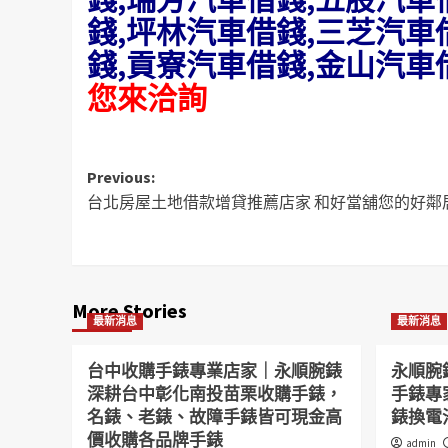
錢,坪林汽車借錢,三芝汽車
錢,貢寮汽車借錢,金山汽車
您來洽詢
Post
Previous:
台北房屋土地借款增貸推薦店家 和好當舖您的好鄰居
navigation
More Stories
最新消息
最新消息
台中收購手錶專業店家｜永順腕錶
永順腕
深耕台中彰化南投苗栗收購手錶，
手錶專
名錶、老錶、故障手錶皆可現金高
錶換電
價收購各品牌手錶
admin