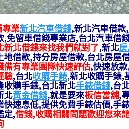
舖專業
新北汽車借錢
,新北汽車借款,
款,免留車借錢專業店,台北汽車借錢
北新北借錢來找我們就對了
,新北
房
土地借款,持分房屋借款,台北房屋借
錢備有專業團隊快速評估
,快速放款
經驗
,台北
收購手錶
,新北收購手錶
,
隆收購手錶,台北新北
手錶借錢
,台
新北
黃金借錢
,就是要來
板信當舖
,
業快速息低,提供免費手錶估價,手
鑑定,
借錢,收購相關問題歡迎您來
詢