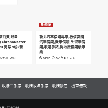
最新消息
錶拍賣 限量
新北汽車借錢專家,板信當舖
 ChronoMaster
汽車借錢,機車借錢,免留車借
VD 男錶 9成5新
錢,收購手錶,房地產借錢最專
業
25 年 3 月 29 日
admin
2024 年 11 月 29 日
收購二手錶
收購故障手錶
收購鑽石
機車借款
 AF themes.