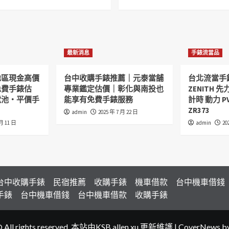
最新消息
手錶流當品
地區現金高價
台中收購手錶推薦｜元泰當舖
台北流當手
免費手錶估
專業鑑定估價｜彰化與南投也
ZENITH 先力
電池・平價手
能享有免費手錶服務
計時 動力 P
ZR373
admin
2025 年 7 月 22 日
 月 11 日
admin
20
台中收購手錶
民宿推薦
收購手錶
機車借款
台中機車借錢
手錶
台中機車借錢
台中機車借款
收購手錶
© All rights reserved. 本站由KSB allen xu 更新維護
|
CoverNews
by