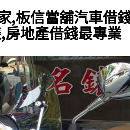
家,板信當舖汽車借錢
錶,房地產借錢最專業