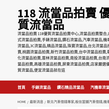
Skip
118 流當品拍賣 
to
content
質流當品
流當品拍賣 118優質流當品拍賣中心,流當品拍賣整合,
式流當品拍賣,手錶流當品,鑽石流當品,汽車流當品,機
流當品,3C流當品,精品流當品,珠寶流當品,台北流當品
賣,桃園流當品拍賣,新竹流當品拍賣,台中流當品拍賣,
化流當品拍賣,雲林流當品拍賣,南投流當品拍賣,台南
當品拍賣,高雄流當品拍賣,屏東流當品拍賣,店家嚴選
質流當品,便宜流當品就在這
首頁
手錶流當品
鑽石精品流當品
汽機車流
HOME
最新消息
新北汽車借錢專家,板信當舖汽車借錢,機