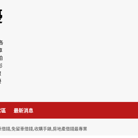
優
各
車
拍
彰
流
優
當區
最新消息
車借錢,免留車借錢,收購手錶,房地產借錢最專業