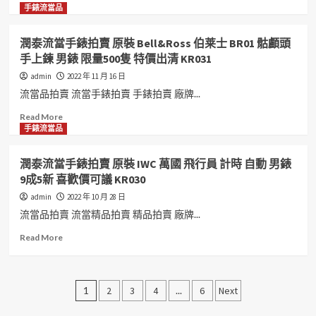
可
可
女
賣
more
手錶流當品
議
議
機
原
about
ZR418
ZR453
械
裝
潤
潤泰流當手錶拍賣 原裝 Bell&Ross 伯莱士 BR01 骷顱頭
錶
CORUM
泰
手上鍊 男錶 限量500隻 特價出清 KR031
9
崑
流
成
崙
當
admin
2022 年 11 月 16 日
5
泡
手
流當品拍賣 流當手錶拍賣 手錶拍賣 廠牌...
新
泡
錶
喜
錶
拍
Read
Read More
歡
PVD
賣
more
手錶流當品
價
黑
原
about
可
限
裝
潤
潤泰流當手錶拍賣 原裝 IWC 萬國 飛行員 計時 自動 男錶
議
量
HERMES
泰
9成5新 喜歡價可議 KR030
ZR405
88
愛
流
支
馬
當
admin
2022 年 10 月 28 日
自
仕
手
流當品拍賣 流當精品拍賣 精品拍賣 廠牌...
動
Arceau
錶
男
三
拍
Read
Read More
錶
眼
賣
more
9
計
原
about
成
時
裝
潤
文
5
不
Bell&Ross
泰
1
2
3
4
...
6
Next
新
銹
伯
流
章
盒
鋼
莱
當