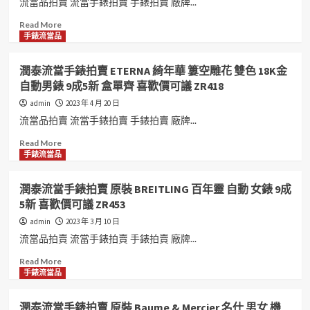
流當品拍賣 流當手錶拍賣 手錶拍賣 廠牌...
陶
當
瓷
品
Read
Read More
12
原
more
手錶流當品
鑽
裝
about
女
Christian
潤
潤泰流當手錶拍賣 ETERNA 綺年華 簍空雕花 雙色 18K金
錶
DIOR
泰
自動男錶 9成5新 盒單齊 喜歡價可議 ZR418
9
鑽
流
成
圈
當
admin
2023 年 4 月 20 日
5
小
手
流當品拍賣 流當手錶拍賣 手錶拍賣 廠牌...
新
滿
錶
特
鑽
拍
Read
Read More
價
面
賣
more
手錶流當品
出
石
原
about
清
英
裝
潤
潤泰流當手錶拍賣 原裝 BREITLING 百年靈 自動 女錶 9成
ZR401
女
CHOPARD
泰
5新 喜歡價可議 ZR453
錶
蕭
流
9
邦
當
admin
2023 年 3 月 10 日
成
18K
手
流當品拍賣 流當手錶拍賣 手錶拍賣 廠牌...
5
金
錶
新
LUC
拍
Read
Read More
盒
自
賣
more
手錶流當品
單
動
ETERNA
about
齊
男
綺
潤
潤泰流當手錶拍賣 原裝 Baume & Mercier 名仕 男女 機