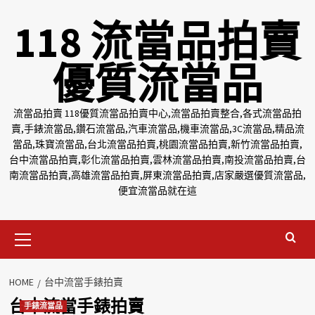
Skip
118 流當品拍賣
to
content
優質流當品
流當品拍賣 118優質流當品拍賣中心,流當品拍賣整合,各式流當品拍
賣,手錶流當品,鑽石流當品,汽車流當品,機車流當品,3C流當品,精品流
當品,珠寶流當品,台北流當品拍賣,桃園流當品拍賣,新竹流當品拍賣,
台中流當品拍賣,彰化流當品拍賣,雲林流當品拍賣,南投流當品拍賣,台
南流當品拍賣,高雄流當品拍賣,屏東流當品拍賣,店家嚴選優質流當品,
便宜流當品就在這
Primary
Menu
HOME
台中流當手錶拍賣
台中流當手錶拍賣
手錶流當品