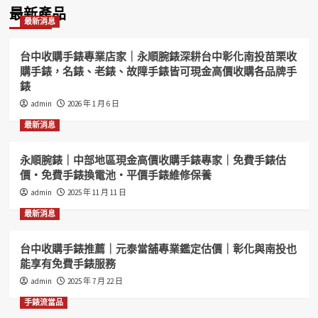
最新產品
單
自
士
手
分
最新消息
齊
動
BR01
錶
頁
喜
男
骷
拍
歡
女
顱
賣
台中收購手錶專業店家｜永順腕錶深耕台中彰化南投苗栗收
價
錶
頭
原
購手錶，名錶、老錶、故障手錶皆可現金高價收購各品牌手
可
9
手
裝
錶
議
成
上
IWC
admin
2026 年 1 月 6 日
ZR426
5
鍊
萬
新
男
國
最新消息
盒
錶
飛
單
限
行
永順腕錶｜中部地區現金高價收購手錶專家｜免費手錶估
齊
量
員
價・免費手錶換電池・平價手錶維修保養
ZR439
500
計
隻
時
admin
2025 年 11 月 11 日
特
自
最新消息
價
動
出
男
清
錶
台中收購手錶推薦｜元泰當舖專業鑑定估價｜彰化與南投也
KR031
9
能享有免費手錶服務
成
admin
2025 年 7 月 22 日
5
新
手錶流當品
喜