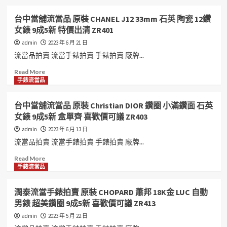
台中當舖流當品 原裝 CHANEL J12 33mm 石英 陶瓷 12鑽
女錶 9成5新 特價出清 ZR401
admin
2023 年 6 月 21 日
流當品拍賣 流當手錶拍賣 手錶拍賣 廠牌...
Read
Read More
more
手錶流當品
about
台
台中當舖流當品 原裝 Christian DIOR 鑽圈 小滿鑽面 石英
中
女錶 9成5新 盒單齊 喜歡價可議 ZR403
當
舖
admin
2023 年 6 月 13 日
流
流當品拍賣 流當手錶拍賣 手錶拍賣 廠牌...
當
品
Read
Read More
原
more
手錶流當品
裝
about
CHANEL
台
潤泰流當手錶拍賣 原裝 CHOPARD 蕭邦 18K金 LUC 自動
J12
中
男錶 超美鑽圈 9成5新 喜歡價可議 ZR413
33mm
當
石
舖
admin
2023 年 5 月 22 日
英
流