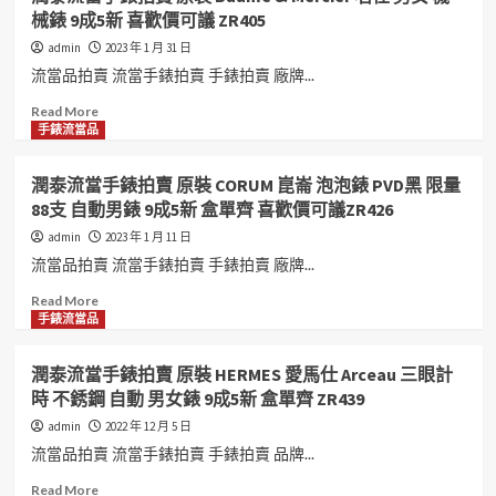
喜
錶
年
泰
械錶 9成5新 喜歡價可議 ZR405
歡
超
華
流
價
美
簍
當
admin
2023 年 1 月 31 日
可
鑽
空
手
流當品拍賣 流當手錶拍賣 手錶拍賣 廠牌...
議
圈
雕
錶
ZR403
9
花
拍
Read
Read More
成
雙
賣
more
手錶流當品
5
色
原
about
新
18K
裝
潤
潤泰流當手錶拍賣 原裝 CORUM 崑崙 泡泡錶 PVD黑 限量
喜
金
BREITLING
泰
88支 自動男錶 9成5新 盒單齊 喜歡價可議ZR426
歡
自
百
流
價
動
年
當
admin
2023 年 1 月 11 日
可
男
靈
手
流當品拍賣 流當手錶拍賣 手錶拍賣 廠牌...
議
錶
自
錶
ZR413
9
動
拍
Read
Read More
成
女
賣
more
手錶流當品
5
錶
原
about
新
9
裝
潤
潤泰流當手錶拍賣 原裝 HERMES 愛馬仕 Arceau 三眼計
盒
成
Baume
泰
時 不銹鋼 自動 男女錶 9成5新 盒單齊 ZR439
單
5
&
流
齊
新
Mercier
當
admin
2022 年 12 月 5 日
喜
喜
名
手
流當品拍賣 流當手錶拍賣 手錶拍賣 品牌...
歡
歡
仕
錶
價
價
男
拍
Read
Read More