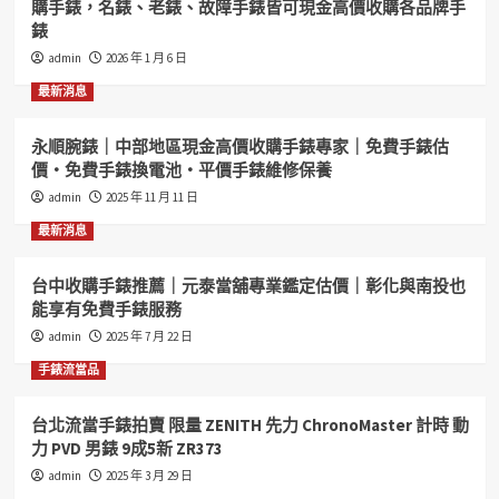
購手錶，名錶、老錶、故障手錶皆可現金高價收購各品牌手
收
薦
錶
購
台
手
北
admin
2026 年 1 月 6 日
錶
和
最新消息
台
好
北
當
汽
舖
永順腕錶｜中部地區現金高價收購手錶專家｜免費手錶估
車
專
價・免費手錶換電池・平價手錶維修保養
借
業
admin
2025 年 11 月 11 日
錢
台
機
北
最新消息
車
收
借
購
台中收購手錶推薦｜元泰當舖專業鑑定估價｜彰化與南投也
錢
手
能享有免費手錶服務
台
錶
北
台
admin
2025 年 7 月 22 日
當
北
手錶流當品
舖
汽
台
機
北
車
台北流當手錶拍賣 限量 ZENITH 先力 ChronoMaster 計時 動
借
借
力 PVD 男錶 9成5新 ZR373
錢
錢
admin
2025 年 3 月 29 日
免