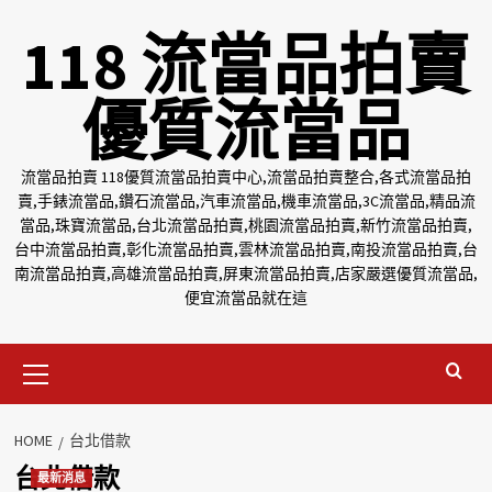
Skip
118 流當品拍賣
to
content
優質流當品
流當品拍賣 118優質流當品拍賣中心,流當品拍賣整合,各式流當品拍
賣,手錶流當品,鑽石流當品,汽車流當品,機車流當品,3C流當品,精品流
當品,珠寶流當品,台北流當品拍賣,桃園流當品拍賣,新竹流當品拍賣,
台中流當品拍賣,彰化流當品拍賣,雲林流當品拍賣,南投流當品拍賣,台
南流當品拍賣,高雄流當品拍賣,屏東流當品拍賣,店家嚴選優質流當品,
便宜流當品就在這
Primary
Menu
HOME
台北借款
台北借款
最新消息