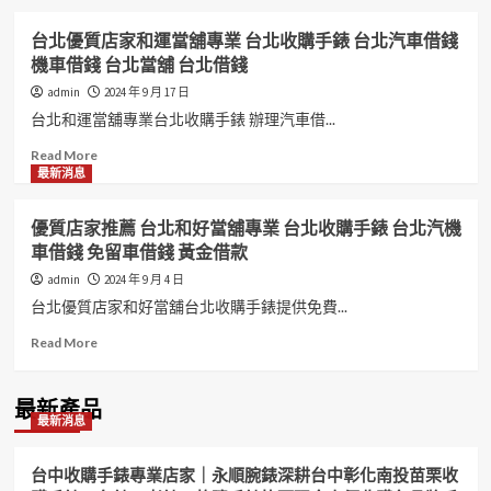
台北優質店家和運當舖專業 台北收購手錶 台北汽車借錢
機車借錢 台北當舖 台北借錢
admin
2024 年 9 月 17 日
台北和運當舖專業台北收購手錶 辦理汽車借...
Read
Read More
more
最新消息
about
台
優質店家推薦 台北和好當舖專業 台北收購手錶 台北汽機
北
車借錢 免留車借錢 黃金借款
優
質
admin
2024 年 9 月 4 日
店
台北優質店家和好當舖台北收購手錶提供免費...
家
和
Read
Read More
運
more
當
about
舖
優
最新產品
最新消息
專
質
業
店
台
家
台中收購手錶專業店家｜永順腕錶深耕台中彰化南投苗栗收
北
推