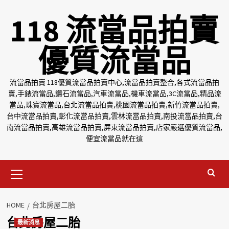
Skip
118 流當品拍賣
to
content
優質流當品
流當品拍賣 118優質流當品拍賣中心,流當品拍賣整合,各式流當品拍
賣,手錶流當品,鑽石流當品,汽車流當品,機車流當品,3C流當品,精品流
當品,珠寶流當品,台北流當品拍賣,桃園流當品拍賣,新竹流當品拍賣,
台中流當品拍賣,彰化流當品拍賣,雲林流當品拍賣,南投流當品拍賣,台
南流當品拍賣,高雄流當品拍賣,屏東流當品拍賣,店家嚴選優質流當品,
便宜流當品就在這
Primary
Menu
HOME
台北房屋二胎
台北房屋二胎
最新消息