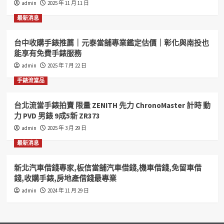
admin
2025 年 11 月 11 日
機
車
最新消息
借
錢
台中收購手錶推薦｜元泰當舖專業鑑定估價｜彰化與南投也
房
能享有免費手錶服務
屋
二
admin
2025 年 7 月 22 日
胎
手錶流當品
收
購
手
台北流當手錶拍賣 限量 ZENITH 先力 ChronoMaster 計時 動
錶
力 PVD 男錶 9成5新 ZR373
專
admin
2025 年 3 月 29 日
業
店
最新消息
家
新北汽車借錢專家,板信當舖汽車借錢,機車借錢,免留車借
錢,收購手錶,房地產借錢最專業
admin
2024 年 11 月 29 日