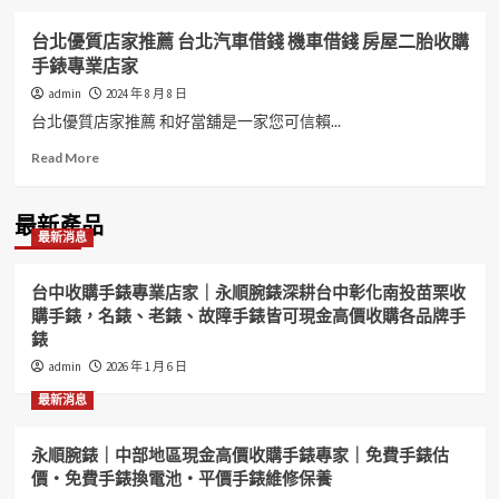
台北優質店家推薦 台北汽車借錢 機車借錢 房屋二胎收購
手錶專業店家
admin
2024 年 8 月 8 日
台北優質店家推薦 和好當舖是一家您可信賴...
Read
Read More
more
about
台
最新產品
最新消息
北
優
質
台中收購手錶專業店家｜永順腕錶深耕台中彰化南投苗栗收
店
購手錶，名錶、老錶、故障手錶皆可現金高價收購各品牌手
家
錶
推
薦
admin
2026 年 1 月 6 日
台
最新消息
北
汽
車
永順腕錶｜中部地區現金高價收購手錶專家｜免費手錶估
借
價・免費手錶換電池・平價手錶維修保養
錢