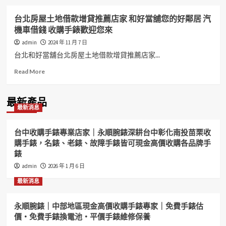
台北房屋土地借款增貸推薦店家 和好當舖您的好鄰居 汽
機車借錢 收購手錶歡迎您來
admin
2024 年 11 月 7 日
台北和好當舖台北房屋土地借款增貸推薦店家...
Read
Read More
more
about
台
最新產品
最新消息
北
房
屋
台中收購手錶專業店家｜永順腕錶深耕台中彰化南投苗栗收
土
購手錶，名錶、老錶、故障手錶皆可現金高價收購各品牌手
地
錶
借
款
admin
2026 年 1 月 6 日
增
最新消息
貸
推
薦
永順腕錶｜中部地區現金高價收購手錶專家｜免費手錶估
店
價・免費手錶換電池・平價手錶維修保養
家