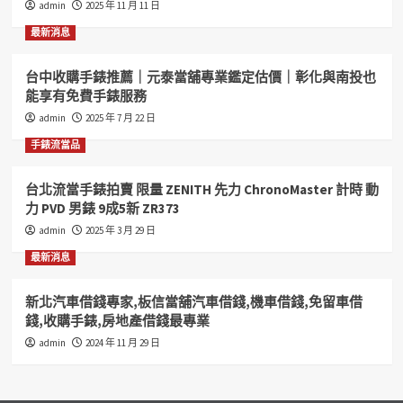
admin
2025 年 11 月 11 日
和
好
最新消息
當
舖
台中收購手錶推薦｜元泰當舖專業鑑定估價｜彰化與南投也
您
能享有免費手錶服務
的
好
admin
2025 年 7 月 22 日
鄰
手錶流當品
居
汽
機
台北流當手錶拍賣 限量 ZENITH 先力 ChronoMaster 計時 動
車
力 PVD 男錶 9成5新 ZR373
借
admin
2025 年 3 月 29 日
錢
收
最新消息
購
手
新北汽車借錢專家,板信當舖汽車借錢,機車借錢,免留車借
錶
錢,收購手錶,房地產借錢最專業
歡
迎
admin
2024 年 11 月 29 日
您
來