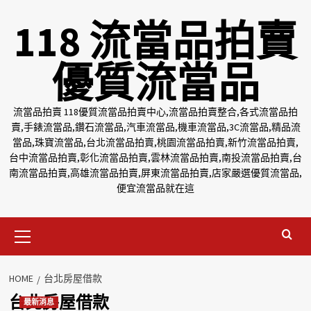
Skip
118 流當品拍賣
to
content
優質流當品
流當品拍賣 118優質流當品拍賣中心,流當品拍賣整合,各式流當品拍
賣,手錶流當品,鑽石流當品,汽車流當品,機車流當品,3C流當品,精品流
當品,珠寶流當品,台北流當品拍賣,桃園流當品拍賣,新竹流當品拍賣,
台中流當品拍賣,彰化流當品拍賣,雲林流當品拍賣,南投流當品拍賣,台
南流當品拍賣,高雄流當品拍賣,屏東流當品拍賣,店家嚴選優質流當品,
便宜流當品就在這
Primary
Menu
HOME
台北房屋借款
台北房屋借款
最新消息