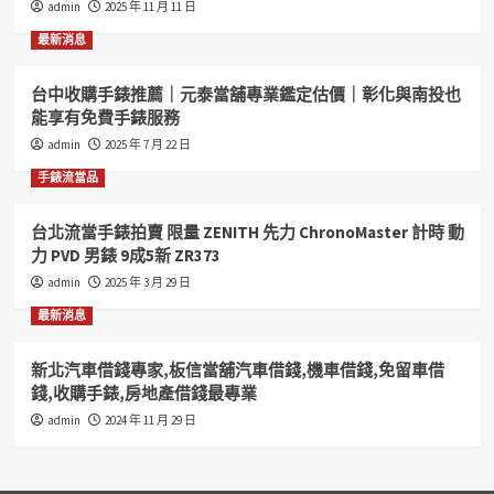
admin
2025 年 11 月 11 日
錢
彰
最新消息
化
台
台中收購手錶推薦｜元泰當舖專業鑑定估價｜彰化與南投也
中
能享有免費手錶服務
南
投
admin
2025 年 7 月 22 日
房
手錶流當品
屋
土
地
台北流當手錶拍賣 限量 ZENITH 先力 ChronoMaster 計時 動
借
力 PVD 男錶 9成5新 ZR373
錢
admin
2025 年 3 月 29 日
找
合
最新消息
豐
當
新北汽車借錢專家,板信當舖汽車借錢,機車借錢,免留車借
舖
錢,收購手錶,房地產借錢最專業
彰
化
admin
2024 年 11 月 29 日
借
錢
專