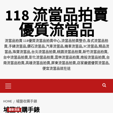
Skip
118 流當品拍賣
to
content
優質流當品
流當品拍賣 118優質流當品拍賣中心,流當品拍賣整合,各式流當品拍
賣,手錶流當品,鑽石流當品,汽車流當品,機車流當品,3C流當品,精品流
當品,珠寶流當品,台北流當品拍賣,桃園流當品拍賣,新竹流當品拍賣,
台中流當品拍賣,彰化流當品拍賣,雲林流當品拍賣,南投流當品拍賣,台
南流當品拍賣,高雄流當品拍賣,屏東流當品拍賣,店家嚴選優質流當品,
便宜流當品就在這
Primary
Menu
HOME
埔鹽收購手錶
埔鹽收購手錶
最新消息