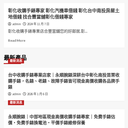
彰化收購手錶專家 彰化汽機車借錢 彰化台中南投房屋土
地借錢 找合豐當舖彰化借錢專家
admin
2024 年 11 月 7 日
彰化收購手錶專業店合豐當舖您的好鄰居,彰...
Read
Read More
more
about
彰
最新產品
最新消息
化
收
購
台中收購手錶專業店家｜永順腕錶深耕台中彰化南投苗栗收
手
購手錶，名錶、老錶、故障手錶皆可現金高價收購各品牌手
錶
錶
專
家
admin
2026 年 1 月 6 日
彰
最新消息
化
汽
機
永順腕錶｜中部地區現金高價收購手錶專家｜免費手錶估
車
價・免費手錶換電池・平價手錶維修保養
借