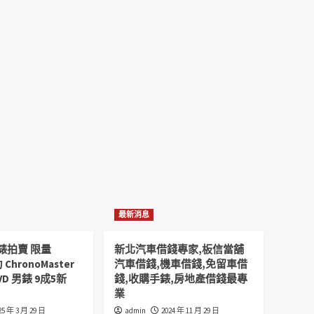
最新消息
錶拍賣 限量
新北汽車借錢專家,板信當舖
 ChronoMaster
汽車借錢,機車借錢,免留車借
VD 男錶 9成5新
錢,收購手錶,房地產借錢最專
業
25 年 3 月 29 日
admin
2024 年 11 月 29 日