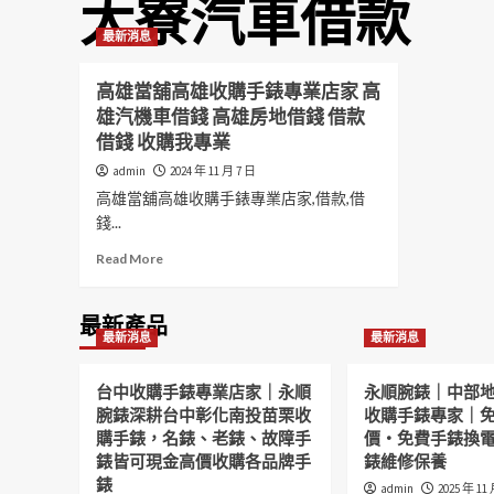
大寮汽車借款
最新消息
高雄當舖高雄收購手錶專業店家 高
雄汽機車借錢 高雄房地借錢 借款
借錢 收購我專業
admin
2024 年 11 月 7 日
高雄當舖高雄收購手錶專業店家,借款,借
錢...
Read
Read More
more
about
高
最新產品
最新消息
最新消息
雄
當
舖
台中收購手錶專業店家｜永順
永順腕錶｜中部
高
腕錶深耕台中彰化南投苗栗收
收購手錶專家｜
雄
購手錶，名錶、老錶、故障手
價・免費手錶換
收
錶皆可現金高價收購各品牌手
錶維修保養
購
錶
手
admin
2025 年 11