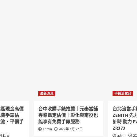
最新消息
手錶流當品
地區現金高價
台中收購手錶推薦｜元泰當舖
台北流當手
免費手錶估
專業鑑定估價｜彰化與南投也
ZENITH 先力
電池・平價手
能享有免費手錶服務
計時 動力 P
ZR373
admin
2025 年 7 月 22 日
 月 11 日
admin
20