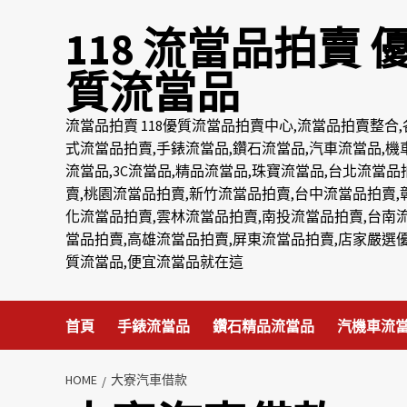
Skip
118 流當品拍賣 
to
content
質流當品
流當品拍賣 118優質流當品拍賣中心,流當品拍賣整合,
式流當品拍賣,手錶流當品,鑽石流當品,汽車流當品,機
流當品,3C流當品,精品流當品,珠寶流當品,台北流當品
賣,桃園流當品拍賣,新竹流當品拍賣,台中流當品拍賣,
化流當品拍賣,雲林流當品拍賣,南投流當品拍賣,台南
當品拍賣,高雄流當品拍賣,屏東流當品拍賣,店家嚴選
質流當品,便宜流當品就在這
首頁
手錶流當品
鑽石精品流當品
汽機車流
HOME
大寮汽車借款