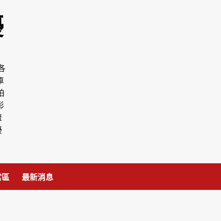
優
各
車
拍
彰
流
優
當區
最新消息