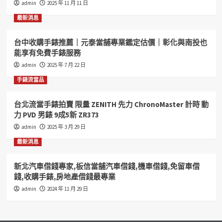
admin
2025 年 11 月 11 日
錢
彰
最新消息
化
台
台中收購手錶推薦｜元泰當舖專業鑑定估價｜彰化與南投也
中
能享有免費手錶服務
南
投
admin
2025 年 7 月 22 日
房
手錶流當品
屋
土
地
台北流當手錶拍賣 限量 ZENITH 先力 ChronoMaster 計時 動
借
力 PVD 男錶 9成5新 ZR373
錢
admin
2025 年 3 月 29 日
找
合
最新消息
豐
當
新北汽車借錢專家,板信當舖汽車借錢,機車借錢,免留車借
舖
錢,收購手錶,房地產借錢最專業
彰
化
admin
2024 年 11 月 29 日
借
錢
專