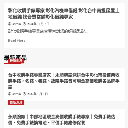
彰化收購手錶專家 彰化汽機車借錢 彰化台中南投房屋土
地借錢 找合豐當舖彰化借錢專家
admin
2024 年 11 月 7 日
彰化收購手錶專業店合豐當舖您的好鄰居,彰...
Read
Read More
more
about
彰
最新產品
最新消息
化
收
購
台中收購手錶專業店家｜永順腕錶深耕台中彰化南投苗栗收
手
購手錶，名錶、老錶、故障手錶皆可現金高價收購各品牌手
錶
錶
專
家
admin
2026 年 1 月 6 日
彰
最新消息
化
汽
機
永順腕錶｜中部地區現金高價收購手錶專家｜免費手錶估
車
價・免費手錶換電池・平價手錶維修保養
借