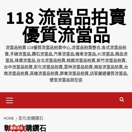
Skip
118 流當品拍賣
to
content
優質流當品
流當品拍賣 118優質流當品拍賣中心,流當品拍賣整合,各式流當品拍
賣,手錶流當品,鑽石流當品,汽車流當品,機車流當品,3C流當品,精品流
當品,珠寶流當品,台北流當品拍賣,桃園流當品拍賣,新竹流當品拍賣,
台中流當品拍賣,彰化流當品拍賣,雲林流當品拍賣,南投流當品拍賣,台
南流當品拍賣,高雄流當品拍賣,屏東流當品拍賣,店家嚴選優質流當品,
便宜流當品就在這
Primary
Menu
HOME
彰化收購鑽石
彰化收購鑽石
最新消息