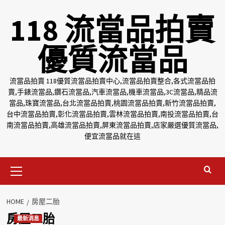
Skip
118 流當品拍賣
to
content
優質流當品
流當品拍賣 118優質流當品拍賣中心,流當品拍賣整合,各式流當品拍
賣,手錶流當品,鑽石流當品,汽車流當品,機車流當品,3C流當品,精品流
當品,珠寶流當品,台北流當品拍賣,桃園流當品拍賣,新竹流當品拍賣,
台中流當品拍賣,彰化流當品拍賣,雲林流當品拍賣,南投流當品拍賣,台
南流當品拍賣,高雄流當品拍賣,屏東流當品拍賣,店家嚴選優質流當品,
便宜流當品就在這
Primary
Menu
HOME
房屋二胎
房屋二胎
最新消息