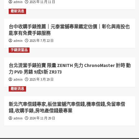
admin
2025 年 11 月 11 日
和
好
最新消息
當
舖
台中收購手錶推薦｜元泰當舖專業鑑定估價｜彰化與南投也
您
能享有免費手錶服務
的
好
admin
2025 年 7 月 22 日
鄰
手錶流當品
居
汽
機
台北流當手錶拍賣 限量 ZENITH 先力 ChronoMaster 計時 動
車
力 PVD 男錶 9成5新 ZR373
借
admin
2025 年 3 月 29 日
錢
收
最新消息
購
手
新北汽車借錢專家,板信當舖汽車借錢,機車借錢,免留車借
錶
錢,收購手錶,房地產借錢最專業
歡
迎
admin
2024 年 11 月 29 日
您
來