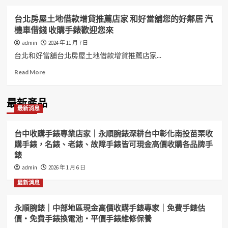
台北房屋土地借款增貸推薦店家 和好當舖您的好鄰居 汽
機車借錢 收購手錶歡迎您來
admin
2024 年 11 月 7 日
台北和好當舖台北房屋土地借款增貸推薦店家...
Read
Read More
more
about
台
最新產品
最新消息
北
房
屋
台中收購手錶專業店家｜永順腕錶深耕台中彰化南投苗栗收
土
購手錶，名錶、老錶、故障手錶皆可現金高價收購各品牌手
地
錶
借
款
admin
2026 年 1 月 6 日
增
最新消息
貸
推
薦
永順腕錶｜中部地區現金高價收購手錶專家｜免費手錶估
店
價・免費手錶換電池・平價手錶維修保養
家