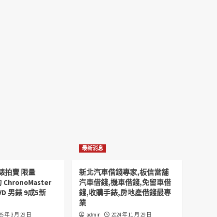
最新消息
錶拍賣 限量
新北汽車借錢專家,板信當舖
 ChronoMaster
汽車借錢,機車借錢,免留車借
VD 男錶 9成5新
錢,收購手錶,房地產借錢最專
業
25 年 3 月 29 日
admin
2024 年 11 月 29 日