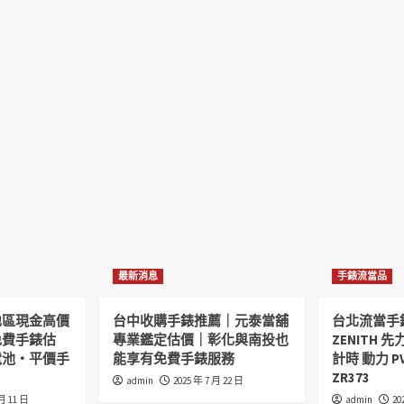
最新消息
手錶流當品
地區現金高價
台中收購手錶推薦｜元泰當舖
台北流當手
免費手錶估
專業鑑定估價｜彰化與南投也
ZENITH 先力
電池・平價手
能享有免費手錶服務
計時 動力 P
ZR373
admin
2025 年 7 月 22 日
 月 11 日
admin
20