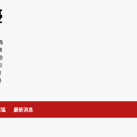
優
各
車
拍
彰
流
優
當區
最新消息