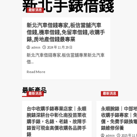
新北手錶借錢
最新消息
新北汽車借錢專家,板信當舖汽車
借錢,機車借錢,免留車借錢,收購手
錶,房地產借錢最專業
admin
2024 年 11 月 29 日
新北汽車借錢專家,板信當舖專業新北汽車
借...
Read
Read More
more
about
新
最新產品
最新消息
最新消息
北
汽
車
台中收購手錶專業店家｜永順
永順腕錶｜中部
借
腕錶深耕台中彰化南投苗栗收
收購手錶專家｜
錢
購手錶，名錶、老錶、故障手
價・免費手錶換
專
錶皆可現金高價收購各品牌手
錶維修保養
家,
錶
板
admin
2025 年 11