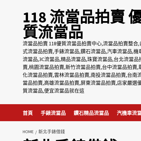
Skip
118 流當品拍賣 
to
content
質流當品
流當品拍賣 118優質流當品拍賣中心,流當品拍賣整合,
式流當品拍賣,手錶流當品,鑽石流當品,汽車流當品,機
流當品,3C流當品,精品流當品,珠寶流當品,台北流當品
賣,桃園流當品拍賣,新竹流當品拍賣,台中流當品拍賣,
化流當品拍賣,雲林流當品拍賣,南投流當品拍賣,台南
當品拍賣,高雄流當品拍賣,屏東流當品拍賣,店家嚴選
質流當品,便宜流當品就在這
首頁
手錶流當品
鑽石精品流當品
汽機車流
HOME
新北手錶借錢