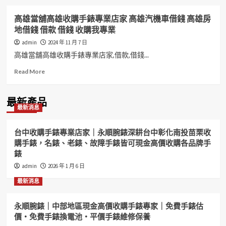
高雄當舖高雄收購手錶專業店家 高雄汽機車借錢 高雄房
地借錢 借款 借錢 收購我專業
admin
2024 年 11 月 7 日
高雄當舖高雄收購手錶專業店家,借款,借錢...
Read
Read More
more
about
高
最新產品
最新消息
雄
當
舖
台中收購手錶專業店家｜永順腕錶深耕台中彰化南投苗栗收
高
購手錶，名錶、老錶、故障手錶皆可現金高價收購各品牌手
雄
錶
收
購
admin
2026 年 1 月 6 日
手
最新消息
錶
專
業
永順腕錶｜中部地區現金高價收購手錶專家｜免費手錶估
店
價・免費手錶換電池・平價手錶維修保養
家