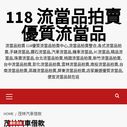
Skip
118 流當品拍賣
to
content
優質流當品
流當品拍賣 118優質流當品拍賣中心,流當品拍賣整合,各式流當品拍
賣,手錶流當品,鑽石流當品,汽車流當品,機車流當品,3C流當品,精品流
當品,珠寶流當品,台北流當品拍賣,桃園流當品拍賣,新竹流當品拍賣,
台中流當品拍賣,彰化流當品拍賣,雲林流當品拍賣,南投流當品拍賣,台
南流當品拍賣,高雄流當品拍賣,屏東流當品拍賣,店家嚴選優質流當品,
便宜流當品就在這
Primary
Menu
HOME
茂林汽車借款
茂林汽車借款
最新消息