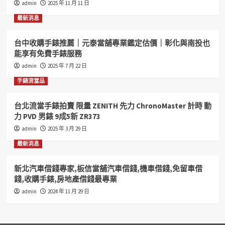
admin
2025 年 11 月 11 日
高
雄
最新消息
汽
機
台中收購手錶推薦｜元泰當舖專業鑑定估價｜彰化與南投也
車
能享有免費手錶服務
借
錢
admin
2025 年 7 月 22 日
高
手錶流當品
雄
房
地
台北流當手錶拍賣 限量 ZENITH 先力 ChronoMaster 計時 動
借
力 PVD 男錶 9成5新 ZR373
錢
admin
2025 年 3 月 29 日
借
款
最新消息
借
錢
新北汽車借錢專家,板信當舖汽車借錢,機車借錢,免留車借
收
錢,收購手錶,房地產借錢最專業
購
我
admin
2024 年 11 月 29 日
專
業