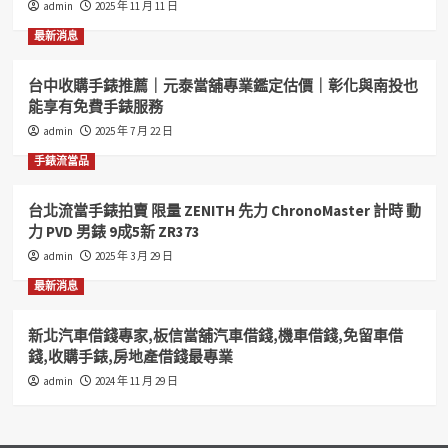
admin
2025 年 11 月 11 日
一
當
最新消息
舖
雲
台中收購手錶推薦｜元泰當舖專業鑑定估價｜彰化與南投也
林
能享有免費手錶服務
汽
機
admin
2025 年 7 月 22 日
車
手錶流當品
借
錢
專
台北流當手錶拍賣 限量 ZENITH 先力 ChronoMaster 計時 動
家,
力 PVD 男錶 9成5新 ZR373
雲
admin
2025 年 3 月 29 日
林
收
最新消息
購
手
新北汽車借錢專家,板信當舖汽車借錢,機車借錢,免留車借
錶
錢,收購手錶,房地產借錢最專業
雲
林
admin
2024 年 11 月 29 日
房
地
借