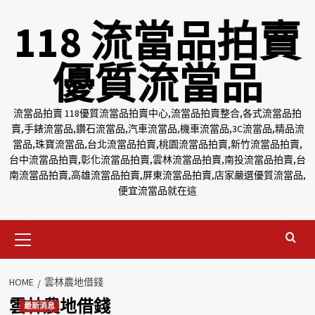
Skip
118 流當品拍賣
to
content
優質流當品
流當品拍賣 118優質流當品拍賣中心,流當品拍賣整合,各式流當品拍
賣,手錶流當品,鑽石流當品,汽車流當品,機車流當品,3C流當品,精品流
當品,珠寶流當品,台北流當品拍賣,桃園流當品拍賣,新竹流當品拍賣,
台中流當品拍賣,彰化流當品拍賣,雲林流當品拍賣,南投流當品拍賣,台
南流當品拍賣,高雄流當品拍賣,屏東流當品拍賣,店家嚴選優質流當品,
便宜流當品就在這
Primary
Menu
HOME
雲林農地借錢
雲林農地借錢
最新消息