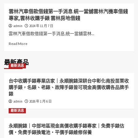
雲林汽車借款借錢第一手消息 統一當舖雲林汽機車借錢
專家,雲林收購手錶 雲林房地借錢
admin
2024 年 11 月 7 日
雲林汽車借款借錢第一手消息,統一當舖雲林...
Read
Read More
more
about
雲
最新產品
最新消息
林
汽
車
台中收購手錶專業店家｜永順腕錶深耕台中彰化南投苗栗收
借
購手錶，名錶、老錶、故障手錶皆可現金高價收購各品牌手
款
錶
借
錢
admin
2026 年 1 月 6 日
第
最新消息
一
手
消
永順腕錶｜中部地區現金高價收購手錶專家｜免費手錶估
息
價・免費手錶換電池・平價手錶維修保養
統