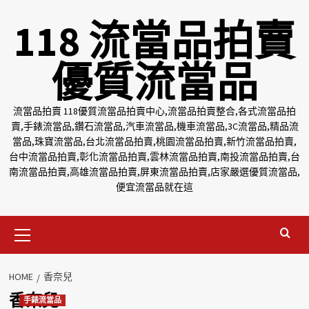
Skip
118 流當品拍賣
to
content
優質流當品
流當品拍賣 118優質流當品拍賣中心,流當品拍賣整合,各式流當品拍
賣,手錶流當品,鑽石流當品,汽車流當品,機車流當品,3C流當品,精品流
當品,珠寶流當品,台北流當品拍賣,桃園流當品拍賣,新竹流當品拍賣,
台中流當品拍賣,彰化流當品拍賣,雲林流當品拍賣,南投流當品拍賣,台
南流當品拍賣,高雄流當品拍賣,屏東流當品拍賣,店家嚴選優質流當品,
便宜流當品就在這
Primary
Menu
HOME
香奈兒
香奈兒
手錶流當品