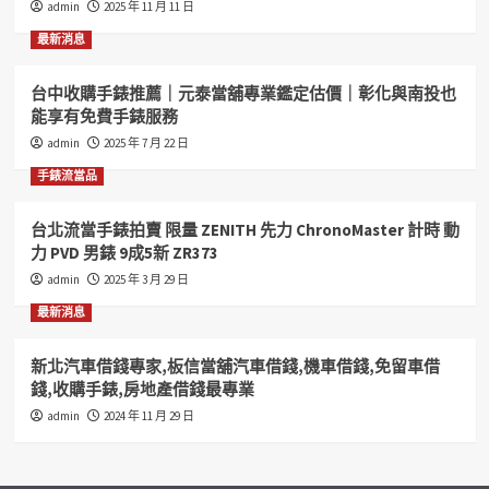
admin
2025 年 11 月 11 日
J12
38mm
最新消息
陶
瓷
台中收購手錶推薦｜元泰當舖專業鑑定估價｜彰化與南投也
雙
能享有免費手錶服務
鑽
圈
admin
2025 年 7 月 22 日
自
手錶流當品
動
女
錶
台北流當手錶拍賣 限量 ZENITH 先力 ChronoMaster 計時 動
9
力 PVD 男錶 9成5新 ZR373
成
admin
2025 年 3 月 29 日
5
新
最新消息
KR012
新北汽車借錢專家,板信當舖汽車借錢,機車借錢,免留車借
錢,收購手錶,房地產借錢最專業
admin
2024 年 11 月 29 日