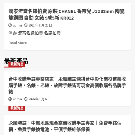
潤泰流當名錶拍賣 原裝 CHANEL 香奈兒 J12 38mm 陶瓷
雙鑽圈 自動 女錶 9成5新 KR012
admin
2021 年 8 月 25 日
潤泰 流當名錶拍賣 名錶拍賣 ...
Read
Read More
more
about
潤
最新產品
最新消息
泰
流
當
台中收購手錶專業店家｜永順腕錶深耕台中彰化南投苗栗收
名
購手錶，名錶、老錶、故障手錶皆可現金高價收購各品牌手
錶
錶
拍
賣
admin
2026 年 1 月 6 日
原
最新消息
裝
CHANEL
香
永順腕錶｜中部地區現金高價收購手錶專家｜免費手錶估
奈
價・免費手錶換電池・平價手錶維修保養
兒