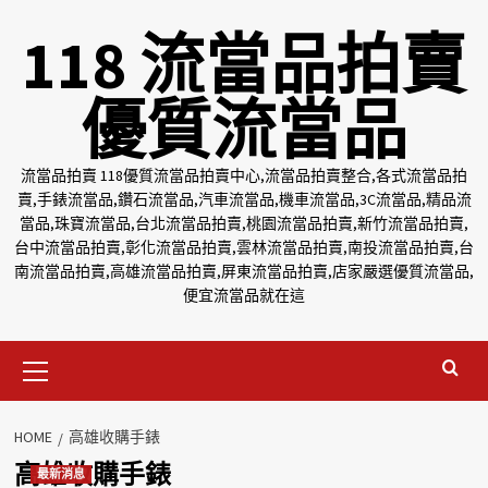
Skip
118 流當品拍賣
to
content
優質流當品
流當品拍賣 118優質流當品拍賣中心,流當品拍賣整合,各式流當品拍
賣,手錶流當品,鑽石流當品,汽車流當品,機車流當品,3C流當品,精品流
當品,珠寶流當品,台北流當品拍賣,桃園流當品拍賣,新竹流當品拍賣,
台中流當品拍賣,彰化流當品拍賣,雲林流當品拍賣,南投流當品拍賣,台
南流當品拍賣,高雄流當品拍賣,屏東流當品拍賣,店家嚴選優質流當品,
便宜流當品就在這
Primary
Menu
HOME
高雄收購手錶
高雄收購手錶
最新消息