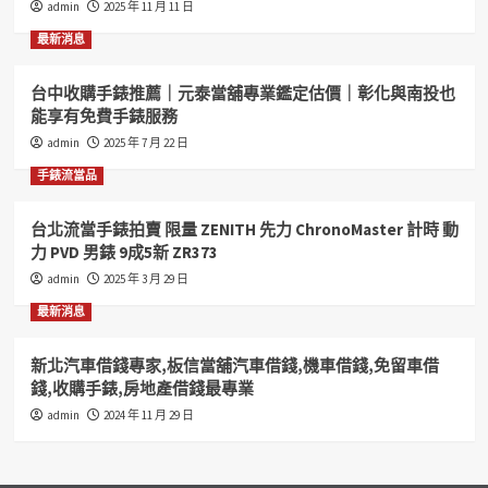
admin
2025 年 11 月 11 日
高
雄
最新消息
汽
機
台中收購手錶推薦｜元泰當舖專業鑑定估價｜彰化與南投也
車
能享有免費手錶服務
借
錢
admin
2025 年 7 月 22 日
高
手錶流當品
雄
房
地
台北流當手錶拍賣 限量 ZENITH 先力 ChronoMaster 計時 動
借
力 PVD 男錶 9成5新 ZR373
錢
admin
2025 年 3 月 29 日
借
款
最新消息
借
錢
新北汽車借錢專家,板信當舖汽車借錢,機車借錢,免留車借
收
錢,收購手錶,房地產借錢最專業
購
我
admin
2024 年 11 月 29 日
專
業