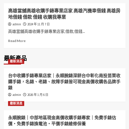
高雄當舖高雄收購手錶專業店家 高雄汽機車借錢 高雄房
地借錢 借款 借錢 收購我專業
admin
2024 年 11 月 7 日
高雄當舖高雄收購手錶專業店家,借款,借錢...
Read
Read More
more
about
高
最新產品
最新消息
雄
當
舖
台中收購手錶專業店家｜永順腕錶深耕台中彰化南投苗栗收
高
購手錶，名錶、老錶、故障手錶皆可現金高價收購各品牌手
雄
錶
收
購
admin
2026 年 1 月 6 日
手
最新消息
錶
專
業
永順腕錶｜中部地區現金高價收購手錶專家｜免費手錶估
店
價・免費手錶換電池・平價手錶維修保養
家