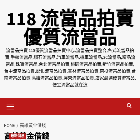
Skip
118 流當品拍賣
to
content
優質流當品
流當品拍賣 118優質流當品拍賣中心,流當品拍賣整合,各式流當品拍
賣,手錶流當品,鑽石流當品,汽車流當品,機車流當品,3C流當品,精品流
當品,珠寶流當品,台北流當品拍賣,桃園流當品拍賣,新竹流當品拍賣,
台中流當品拍賣,彰化流當品拍賣,雲林流當品拍賣,南投流當品拍賣,台
南流當品拍賣,高雄流當品拍賣,屏東流當品拍賣,店家嚴選優質流當品,
便宜流當品就在這
Primary
Menu
HOME
高雄黃金借錢
高雄黃金借錢
最新消息