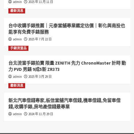
admin
2025 年 11 月 11 日
高
雄
最新消息
汽
機
台中收購手錶推薦｜元泰當舖專業鑑定估價｜彰化與南投也
車
能享有免費手錶服務
借
錢
admin
2025 年 7 月 22 日
高
手錶流當品
雄
房
地
台北流當手錶拍賣 限量 ZENITH 先力 ChronoMaster 計時 動
借
力 PVD 男錶 9成5新 ZR373
錢
admin
2025 年 3 月 29 日
借
款
最新消息
借
錢
新北汽車借錢專家,板信當舖汽車借錢,機車借錢,免留車借
收
錢,收購手錶,房地產借錢最專業
購
我
admin
2024 年 11 月 29 日
專
業