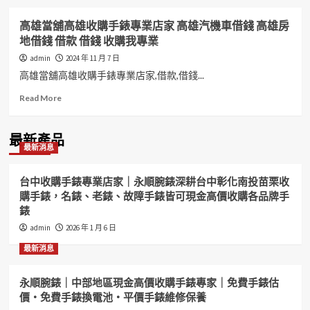
高雄當舖高雄收購手錶專業店家 高雄汽機車借錢 高雄房
地借錢 借款 借錢 收購我專業
admin
2024 年 11 月 7 日
高雄當舖高雄收購手錶專業店家,借款,借錢...
Read
Read More
more
about
高
最新產品
最新消息
雄
當
舖
台中收購手錶專業店家｜永順腕錶深耕台中彰化南投苗栗收
高
購手錶，名錶、老錶、故障手錶皆可現金高價收購各品牌手
雄
錶
收
購
admin
2026 年 1 月 6 日
手
最新消息
錶
專
業
永順腕錶｜中部地區現金高價收購手錶專家｜免費手錶估
店
價・免費手錶換電池・平價手錶維修保養
家