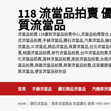
Skip
118 流當品拍賣 
to
content
質流當品
流當品拍賣 118優質流當品拍賣中心,流當品拍賣整合,
式流當品拍賣,手錶流當品,鑽石流當品,汽車流當品,機
流當品,3C流當品,精品流當品,珠寶流當品,台北流當品
賣,桃園流當品拍賣,新竹流當品拍賣,台中流當品拍賣,
化流當品拍賣,雲林流當品拍賣,南投流當品拍賣,台南
當品拍賣,高雄流當品拍賣,屏東流當品拍賣,店家嚴選
質流當品,便宜流當品就在這
首頁
手錶流當品
鑽石精品流當品
汽機車流
HOME
鑽石流當品
潤泰流當精品 流當鑽石 豪華 79分 VERY LI