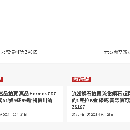
喜歡價可議 ZK065
元泰流當鑽石拍
品
鑽石流當品
品拍賣 真品 Hermes CDC
流當鑽石拍賣 流當鑽石 超閃
戒 51號 9成99新 特價出清
約1克拉 K金 線戒 喜歡價
ZS197
2023 年 10 月 24 日
admin
2023 年 9 月 25 日