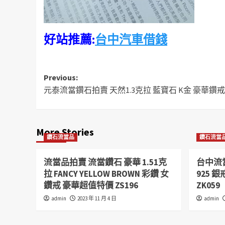
好站推薦:
台中汽車借錢
Post
Previous:
元泰流當鑽石拍賣 天然1.3克拉 藍寶石 K金 豪華鑽戒 
navigation
More Stories
鑽石流當品
鑽石流當
流當品拍賣 流當鑽石 豪華 1.51克
台中流當
拉 FANCY YELLOW BROWN 彩鑽 女
925 銀
鑽戒 豪華超值特價 ZS196
ZK059
admin
2023 年 11 月 4 日
admin