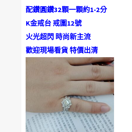
配鑽圓鑽32顆一顆約1-2分
K金戒台 戒圍12號
火光超閃 時尚新主流
歡迎現場看貨 特價出清