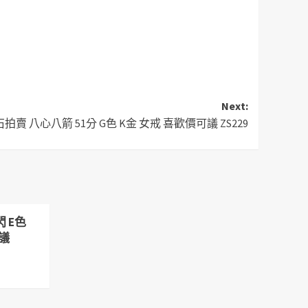
Next:
賣 八心八箭 51分 G色 K金 女戒 喜歡價可議 ZS229
 E色
可議