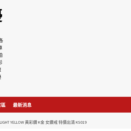
優
各
車
拍
彰
流
優
當區
最新消息
GHT YELLOW 黃彩鑽 K金 女鑽戒 特價出清 KS019