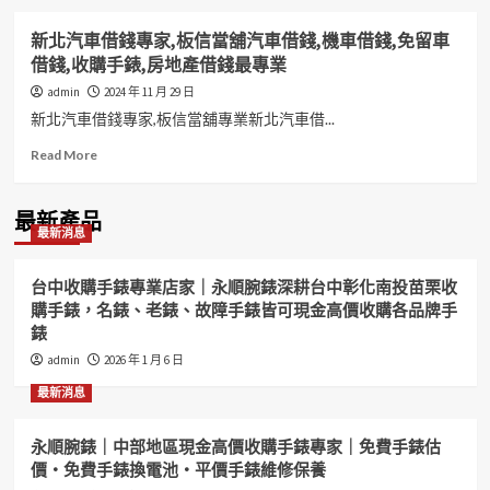
新北汽車借錢專家,板信當舖汽車借錢,機車借錢,免留車
借錢,收購手錶,房地產借錢最專業
admin
2024 年 11 月 29 日
新北汽車借錢專家,板信當舖專業新北汽車借...
Read
Read More
more
about
新
最新產品
最新消息
北
汽
車
台中收購手錶專業店家｜永順腕錶深耕台中彰化南投苗栗收
借
購手錶，名錶、老錶、故障手錶皆可現金高價收購各品牌手
錢
錶
專
家,
admin
2026 年 1 月 6 日
板
最新消息
信
當
舖
永順腕錶｜中部地區現金高價收購手錶專家｜免費手錶估
汽
價・免費手錶換電池・平價手錶維修保養
車