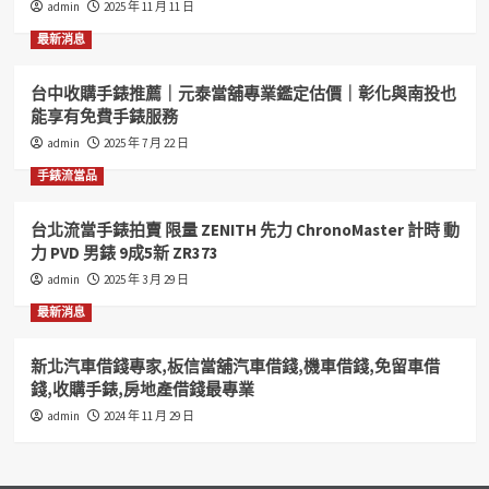
admin
2025 年 11 月 11 日
借
錢,
最新消息
機
車
台中收購手錶推薦｜元泰當舖專業鑑定估價｜彰化與南投也
借
能享有免費手錶服務
錢,
免
admin
2025 年 7 月 22 日
留
手錶流當品
車
借
錢,
台北流當手錶拍賣 限量 ZENITH 先力 ChronoMaster 計時 動
收
力 PVD 男錶 9成5新 ZR373
購
admin
2025 年 3 月 29 日
手
錶,
最新消息
房
地
新北汽車借錢專家,板信當舖汽車借錢,機車借錢,免留車借
產
錢,收購手錶,房地產借錢最專業
借
錢
admin
2024 年 11 月 29 日
最
專
業