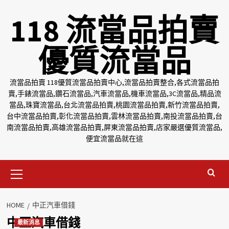
Skip
118 流當品拍賣
to
content
優質流當品
流當品拍賣 118優質流當品拍賣中心,流當品拍賣整合,各式流當品拍
賣,手錶流當品,鑽石流當品,汽車流當品,機車流當品,3C流當品,精品流
當品,珠寶流當品,台北流當品拍賣,桃園流當品拍賣,新竹流當品拍賣,
台中流當品拍賣,彰化流當品拍賣,雲林流當品拍賣,南投流當品拍賣,台
南流當品拍賣,高雄流當品拍賣,屏東流當品拍賣,店家嚴選優質流當品,
便宜流當品就在這
Primary
Menu
HOME
中正汽車借錢
中正汽車借錢
最新消息