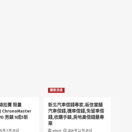
最新消息
錶拍賣 限量
新北汽車借錢專家,板信當舖
 ChronoMaster
汽車借錢,機車借錢,免留車借
VD 男錶 9成5新
錢,收購手錶,房地產借錢最專
業
25 年 3 月 29 日
admin
2024 年 11 月 29 日