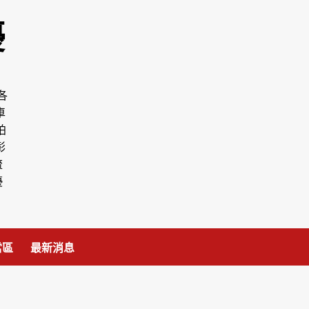
優
各
車
拍
彰
流
優
當區
最新消息