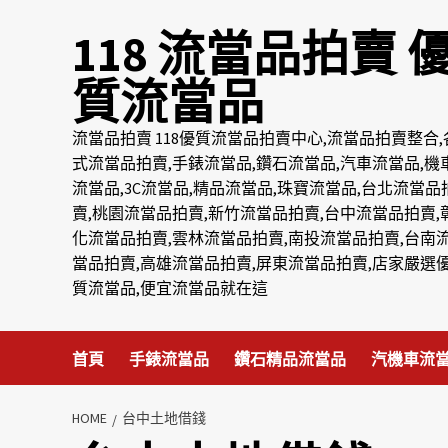
Skip
118 流當品拍賣 
to
content
質流當品
流當品拍賣 118優質流當品拍賣中心,流當品拍賣整合,
式流當品拍賣,手錶流當品,鑽石流當品,汽車流當品,機
流當品,3C流當品,精品流當品,珠寶流當品,台北流當品
賣,桃園流當品拍賣,新竹流當品拍賣,台中流當品拍賣,
化流當品拍賣,雲林流當品拍賣,南投流當品拍賣,台南
當品拍賣,高雄流當品拍賣,屏東流當品拍賣,店家嚴選
質流當品,便宜流當品就在這
首頁
手錶流當品
鑽石精品流當品
汽機車流
HOME
台中土地借錢