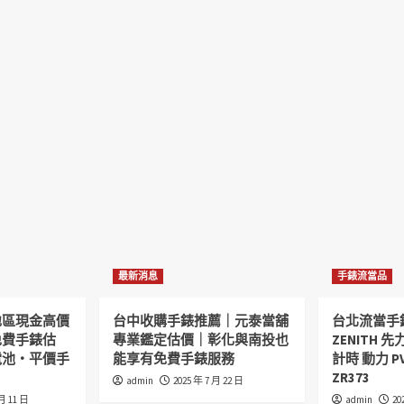
最新消息
手錶流當品
地區現金高價
台中收購手錶推薦｜元泰當舖
台北流當手
免費手錶估
專業鑑定估價｜彰化與南投也
ZENITH 先力
電池・平價手
能享有免費手錶服務
計時 動力 P
ZR373
admin
2025 年 7 月 22 日
 月 11 日
admin
20