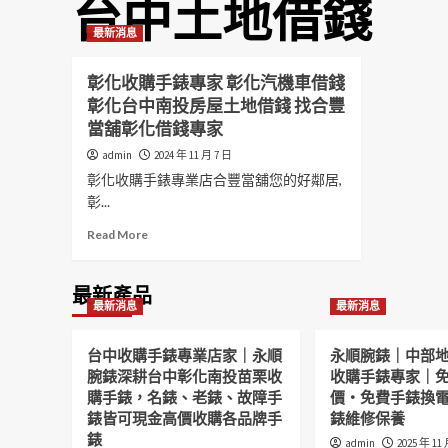
台中土地借錢
最新消息
彰化收購手錶專家 彰化汽機車借錢
彰化台中南投房屋土地借錢 找合豐
當舖彰化借錢專家
admin
2024 年 11 月 7 日
彰化收購手錶專業店合豐當舖您的好鄰居,
彰...
Read
Read More
more
about
彰
最新產品
最新消息
最新消息
化
收
購
台中收購手錶專業店家｜永順
永順腕錶｜中部
手
腕錶深耕台中彰化南投苗栗收
收購手錶專家｜
錶
購手錶，名錶、老錶、故障手
價・免費手錶換
專
錶皆可現金高價收購各品牌手
錶維修保養
家
錶
彰
admin
2025 年 11