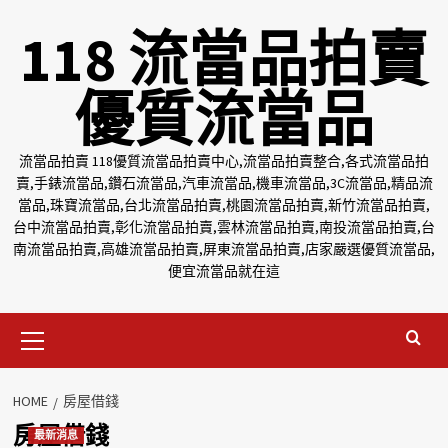
Skip
118 流當品拍賣
to
content
優質流當品
流當品拍賣 118優質流當品拍賣中心,流當品拍賣整合,各式流當品拍
賣,手錶流當品,鑽石流當品,汽車流當品,機車流當品,3C流當品,精品流
當品,珠寶流當品,台北流當品拍賣,桃園流當品拍賣,新竹流當品拍賣,
台中流當品拍賣,彰化流當品拍賣,雲林流當品拍賣,南投流當品拍賣,台
南流當品拍賣,高雄流當品拍賣,屏東流當品拍賣,店家嚴選優質流當品,
便宜流當品就在這
Primary
Menu
HOME
房屋借錢
房屋借錢
最新消息