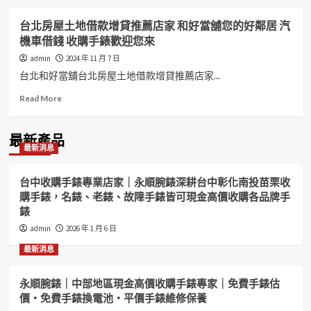
台北房屋土地借款增貸推薦店家 和好當舖您的好鄰居 汽
機車借錢 收購手錶歡迎您來
admin
2024 年 11 月 7 日
台北和好當舖台北房屋土地借款增貸推薦店家...
Read
Read More
more
about
台
最新產品
最新消息
北
房
屋
台中收購手錶專業店家｜永順腕錶深耕台中彰化南投苗栗收
土
購手錶，名錶、老錶、故障手錶皆可現金高價收購各品牌手
地
錶
借
款
admin
2026 年 1 月 6 日
增
最新消息
貸
推
薦
永順腕錶｜中部地區現金高價收購手錶專家｜免費手錶估
店
價・免費手錶換電池・平價手錶維修保養
家