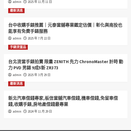
admin
2025 年 11 月 11 日
和
好
最新消息
當
舖
台中收購手錶推薦｜元泰當舖專業鑑定估價｜彰化與南投也
您
能享有免費手錶服務
的
好
admin
2025 年 7 月 22 日
鄰
手錶流當品
居
汽
機
台北流當手錶拍賣 限量 ZENITH 先力 ChronoMaster 計時 動
車
力 PVD 男錶 9成5新 ZR373
借
admin
2025 年 3 月 29 日
錢
收
最新消息
購
手
新北汽車借錢專家,板信當舖汽車借錢,機車借錢,免留車借
錶
錢,收購手錶,房地產借錢最專業
歡
迎
admin
2024 年 11 月 29 日
您
來