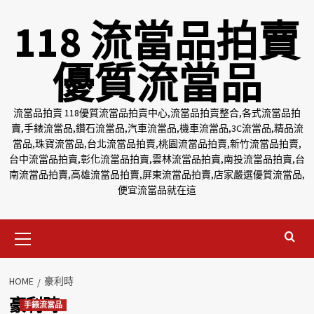
Skip
118 流當品拍賣
to
content
優質流當品
流當品拍賣 118優質流當品拍賣中心,流當品拍賣整合,各式流當品拍
賣,手錶流當品,鑽石流當品,汽車流當品,機車流當品,3C流當品,精品流
當品,珠寶流當品,台北流當品拍賣,桃園流當品拍賣,新竹流當品拍賣,
台中流當品拍賣,彰化流當品拍賣,雲林流當品拍賣,南投流當品拍賣,台
南流當品拍賣,高雄流當品拍賣,屏東流當品拍賣,店家嚴選優質流當品,
便宜流當品就在這
Primary
Menu
HOME
豪利時
豪利時
手錶流當品