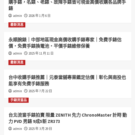
購手錶，名錶、老錶、故障手錶皆可現金高價收購各品牌手
F1
錶
錶
賽
拍
車
賣
admin
2026 年 1 月 6 日
自
原
最新消息
動
裝
男
ORIS
錶
豪
永順腕錶｜中部地區現金高價收購手錶專家｜免費手錶估
9
利
價・免費手錶換電池・平價手錶維修保養
成
時
admin
2025 年 11 月 11 日
新
自
喜
動
最新消息
歡
女
價
錶
台中收購手錶推薦｜元泰當舖專業鑑定估價｜彰化與南投也
可
9
能享有免費手錶服務
議
成
ZR474
新
admin
2025 年 7 月 22 日
盒
手錶流當品
單
齊
喜
台北流當手錶拍賣 限量 ZENITH 先力 ChronoMaster 計時 動
歡
力 PVD 男錶 9成5新 ZR373
價
admin
2025 年 3 月 29 日
可