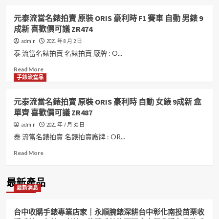
元泰流當名錶拍賣 原裝 ORIS 豪利時 F1 賽車 自動 男錶 9
成新 喜歡價可議 ZR474
admin
2021 年 8 月 2 日
泰 流當名錶拍賣 名錶拍賣 廠牌 : O...
Read
Read More
more
手錶流當品
about
元
元泰流當名錶拍賣 原裝 ORIS 豪利時 自動 女錶 9成新 盒
泰
單齊 喜歡價可議 ZR487
流
當
admin
2021 年 7 月 30 日
名
泰 流當名錶拍賣 名錶拍賣廠牌 : OR...
錶
拍
Read
Read More
賣
more
原
about
裝
元
最新產品
最新消息
ORIS
泰
豪
流
利
當
台中收購手錶專業店家｜永順腕錶深耕台中彰化南投苗栗收
時
名