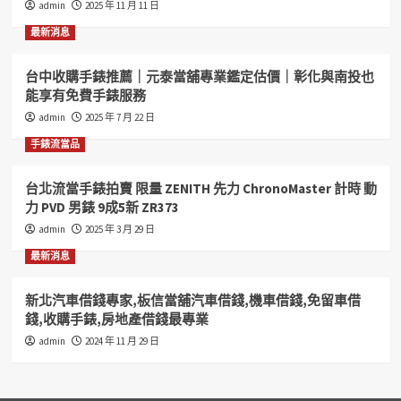
admin
2025 年 11 月 11 日
和
好
最新消息
當
舖
台中收購手錶推薦｜元泰當舖專業鑑定估價｜彰化與南投也
您
能享有免費手錶服務
的
好
admin
2025 年 7 月 22 日
鄰
手錶流當品
居
汽
機
台北流當手錶拍賣 限量 ZENITH 先力 ChronoMaster 計時 動
車
力 PVD 男錶 9成5新 ZR373
借
admin
2025 年 3 月 29 日
錢
收
最新消息
購
手
新北汽車借錢專家,板信當舖汽車借錢,機車借錢,免留車借
錶
錢,收購手錶,房地產借錢最專業
歡
迎
admin
2024 年 11 月 29 日
您
來