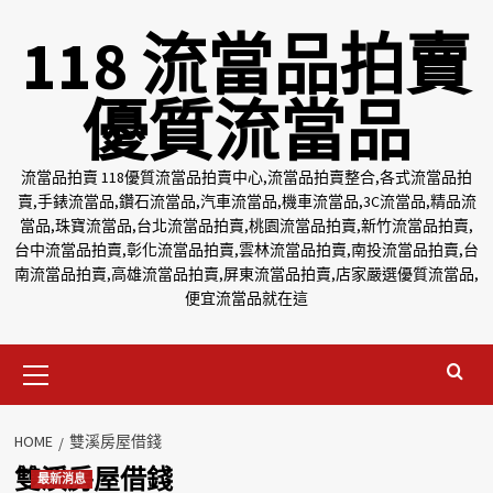
Skip
118 流當品拍賣
to
content
優質流當品
流當品拍賣 118優質流當品拍賣中心,流當品拍賣整合,各式流當品拍
賣,手錶流當品,鑽石流當品,汽車流當品,機車流當品,3C流當品,精品流
當品,珠寶流當品,台北流當品拍賣,桃園流當品拍賣,新竹流當品拍賣,
台中流當品拍賣,彰化流當品拍賣,雲林流當品拍賣,南投流當品拍賣,台
南流當品拍賣,高雄流當品拍賣,屏東流當品拍賣,店家嚴選優質流當品,
便宜流當品就在這
Primary
Menu
HOME
雙溪房屋借錢
雙溪房屋借錢
最新消息