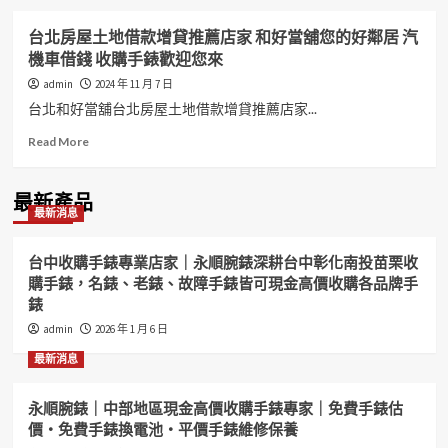
台北房屋土地借款增貸推薦店家 和好當舖您的好鄰居 汽
機車借錢 收購手錶歡迎您來
admin
2024 年 11 月 7 日
台北和好當舖台北房屋土地借款增貸推薦店家...
Read
Read More
more
about
台
最新產品
最新消息
北
房
屋
台中收購手錶專業店家｜永順腕錶深耕台中彰化南投苗栗收
土
購手錶，名錶、老錶、故障手錶皆可現金高價收購各品牌手
地
錶
借
款
admin
2026 年 1 月 6 日
增
最新消息
貸
推
薦
永順腕錶｜中部地區現金高價收購手錶專家｜免費手錶估
店
價・免費手錶換電池・平價手錶維修保養
家